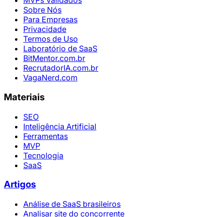
MVPs Validados
Sobre Nós
Para Empresas
Privacidade
Termos de Uso
Laboratório de SaaS
BitMentor.com.br
RecrutadorIA.com.br
VagaNerd.com
Materiais
SEO
Inteligência Artificial
Ferramentas
MVP
Tecnologia
SaaS
Artigos
Análise de SaaS brasileiros
Analisar site do concorrente