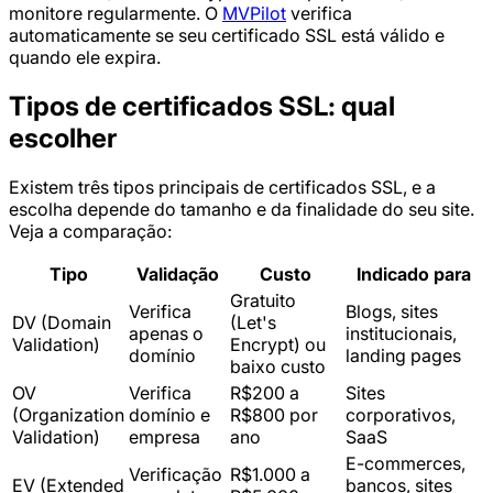
monitore regularmente. O
MVPilot
verifica
automaticamente se seu certificado SSL está válido e
quando ele expira.
Tipos de certificados SSL: qual
escolher
Existem três tipos principais de certificados SSL, e a
escolha depende do tamanho e da finalidade do seu site.
Veja a comparação:
Tipo
Validação
Custo
Indicado para
Gratuito
Verifica
Blogs, sites
DV (Domain
(Let's
apenas o
institucionais,
Validation)
Encrypt) ou
domínio
landing pages
baixo custo
OV
Verifica
R$200 a
Sites
(Organization
domínio e
R$800 por
corporativos,
Validation)
empresa
ano
SaaS
E-commerces,
Verificação
R$1.000 a
EV (Extended
bancos, sites