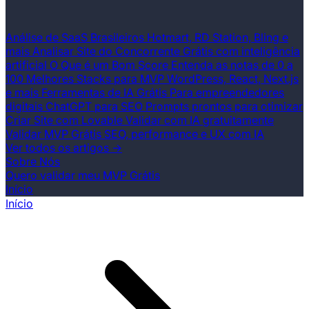
Análise de SaaS Brasileiros
Hotmart, RD Station, Bling e
mais
Analisar Site do Concorrente
Grátis com inteligência
artificial
O Que é um Bom Score
Entenda as notas de 0 a
100
Melhores Stacks para MVP
WordPress, React, Next.js
e mais
Ferramentas de IA Grátis
Para empreendedores
digitais
ChatGPT para SEO
Prompts prontos para otimizar
Criar Site com Lovable
Validar com IA gratuitamente
Validar MVP Grátis
SEO, performance e UX com IA
Ver todos os artigos →
Sobre Nós
Quero validar meu MVP Grátis
Início
Início