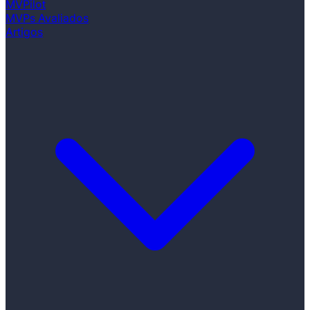
MVPilot
MVPs Avaliados
Artigos