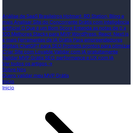
Análise de SaaS Brasileiros
Hotmart, RD Station, Bling e
mais
Analisar Site do Concorrente
Grátis com inteligência
artificial
O Que é um Bom Score
Entenda as notas de 0 a
100
Melhores Stacks para MVP
WordPress, React, Next.js
e mais
Ferramentas de IA Grátis
Para empreendedores
digitais
ChatGPT para SEO
Prompts prontos para otimizar
Criar Site com Lovable
Validar com IA gratuitamente
Validar MVP Grátis
SEO, performance e UX com IA
Ver todos os artigos →
Sobre Nós
Quero validar meu MVP Grátis
Início
Início