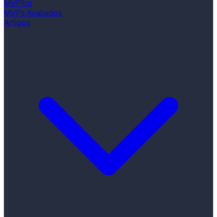
MVPilot
MVPs Avaliados
Artigos