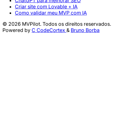
ChatGPT para melhorar SEO
Criar site com Lovable + IA
Como validar meu MVP com IA
© 2026 MVPilot. Todos os direitos reservados.
Powered by
C
CodeCortex
&
Bruno Borba