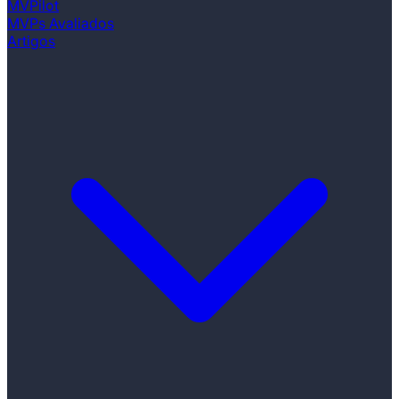
MVPilot
MVPs Avaliados
Artigos