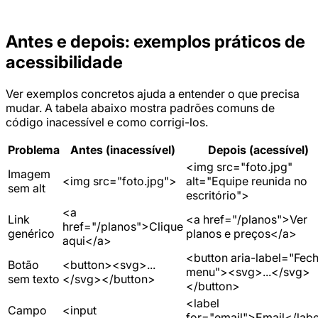
Antes e depois: exemplos práticos de
acessibilidade
Ver exemplos concretos ajuda a entender o que precisa
mudar. A tabela abaixo mostra padrões comuns de
código inacessível e como corrigi-los.
Problema
Antes (inacessível)
Depois (acessível)
<img src="foto.jpg"
Imagem
<img src="foto.jpg">
alt="Equipe reunida no
sem alt
escritório">
<a
Link
<a href="/planos">Ver
href="/planos">Clique
genérico
planos e preços</a>
aqui</a>
<button aria-label="Fec
Botão
<button><svg>...
menu"><svg>...</svg>
sem texto
</svg></button>
</button>
<label
Campo
<input
for="email">Email</lab