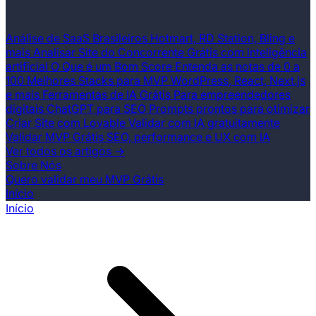
Análise de SaaS Brasileiros
Hotmart, RD Station, Bling e
mais
Analisar Site do Concorrente
Grátis com inteligência
artificial
O Que é um Bom Score
Entenda as notas de 0 a
100
Melhores Stacks para MVP
WordPress, React, Next.js
e mais
Ferramentas de IA Grátis
Para empreendedores
digitais
ChatGPT para SEO
Prompts prontos para otimizar
Criar Site com Lovable
Validar com IA gratuitamente
Validar MVP Grátis
SEO, performance e UX com IA
Ver todos os artigos →
Sobre Nós
Quero validar meu MVP Grátis
Início
Início