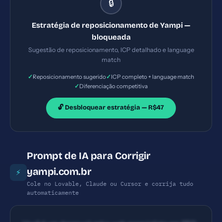
🔒
recuperação de carrinho' destacando vantagem
competitiva (ex.: estabilidade de checkout, suporte
Estratégia de reposicionamento de Yampi —
ao Brasil, integração nativa com pagamentos).
bloqueada
Sugestão de reposicionamento, ICP detalhado e language
match
✓
✓
Reposicionamento sugerido
ICP completo + language match
✓
Diferenciação competitiva
🔓 Desbloquear estratégia — R$47
Prompt de IA para Corrigir
yampi.com.br
⚡
Cole no Lovable, Claude ou Cursor e corrija tudo
automaticamente