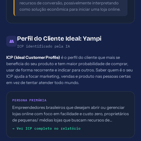
recursos de conversão, possivelmente interpretando
como solução econômica para iniciar uma loja online.
Perfil do Cliente Ideal: Yampi
👥
ICP identificado pela IA
ICP (Ideal Customer Profile)
é o perfil do cliente que mais se
beneficia do seu produto e tem maior probabilidade de comprar,
usar de forma recorrente e indicar para outros. Saber quem é o seu
ICP ajuda a focar marketing, vendas e produto nas pessoas certas
em vez de tentar atender todo mundo.
PERSONA PRIMÁRIA
Empreendedores brasileiros que desejam abrir ou gerenciar
lojas online com foco em facilidade e custo zero, proprietários
de pequenas/ médias lojas que buscam recursos de
conversão (checkout, recuperação de carrinho, upsell) e
→ Ver ICP completo no relatório
facilidade de uso.