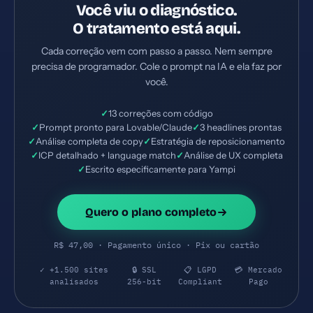
Você viu o diagnóstico.
O tratamento está aqui.
Cada correção vem com passo a passo. Nem sempre
precisa de programador. Cole o prompt na IA e ela faz por
você.
✓
13 correções com código
✓
Prompt pronto para Lovable/Claude
✓
3 headlines prontas
✓
Análise completa de copy
✓
Estratégia de reposicionamento
✓
ICP detalhado + language match
✓
Análise de UX completa
✓
Escrito especificamente para Yampi
Quero o plano completo
R$ 47,00 · Pagamento único · Pix ou cartão
✓ +1.500 sites
🔒 SSL
📋 LGPD
💳 Mercado
analisados
256-bit
Compliant
Pago