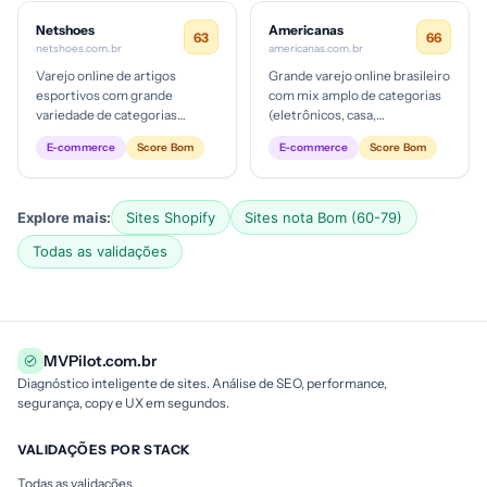
Netshoes
Americanas
63
66
netshoes.com.br
americanas.com.br
Varejo online de artigos
Grande varejo online brasileiro
esportivos com grande
com mix amplo de categorias
variedade de categorias
(eletrônicos, casa,
(Tênis, Chuteiras, Roupas,
alimentação, moda). Provável
E-commerce
Score Bom
E-commerce
Score Bom
Suplementos). Estágio de
ticket médio médio, com foco...
maturidade dig...
Explore mais:
Sites Shopify
Sites nota Bom (60-79)
Todas as validações
MVPilot.com.br
Diagnóstico inteligente de sites. Análise de SEO, performance,
segurança, copy e UX em segundos.
VALIDAÇÕES POR STACK
Todas as validações