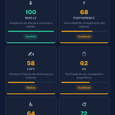
📱
⚡
100
68
MOBILE
PERFORMANCE
Adaptação do site para celulares e
Velocidade de carregamento das
tablets
páginas
Perfeito
Aceitável
✍️
🖱️
58
62
COPY
UX
Clareza e impacto dos textos para o
Facilidade de uso, navegação e
visitante
experiência
Básica
Aceitável
♿
🎨
64
72