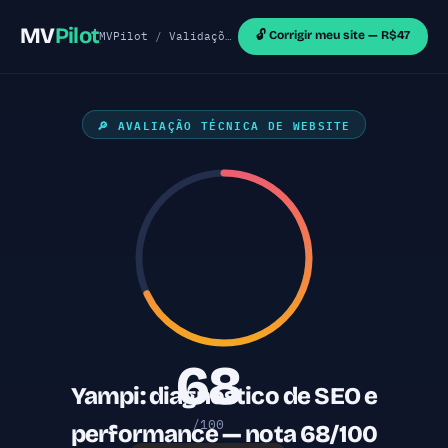
MV
Pilot
🔓 Corrigir meu site — R$47
MVPilot
/
Validações de MVP
/
Sites Shopify
/ Yamp
🔎 AVALIAÇÃO TÉCNICA DE WEBSITE
68
Yampi: diagnóstico de SEO e
/100
performance — nota 68/100