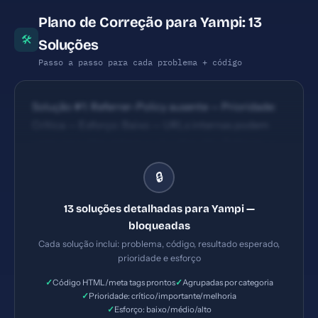
Plano de Correção para Yampi: 13
🛠
Soluções
Passo a passo para cada problema + código
Solução #1: Referrer-Policy ausente — Prioridade:
Crítica — Esforço: Baixo — URLs internas podem
vazar para sites externos via cabeçalho Referrer. —
Solução #2: Permissions-Policy ausente —
🔒
Prioridade: Crítica — Esforço: Baixo — Permissões
de câmera, microfone e outros recursos não estão
13 soluções detalhadas para Yampi —
controladas. — Solução #3: Meta description
bloqueadas
ausente — Prioridade: Importante — Esforço: Baixo
Cada solução inclui: problema, código, resultado esperado,
prioridade e esforço
✓
✓
Código HTML/meta tags prontos
Agrupadas por categoria
✓
Prioridade: crítico/importante/melhoria
✓
Esforço: baixo/médio/alto