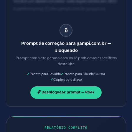
Você é um desenvolvedor web especialista em SEO
e performance. O site yampi.com.br possui os
seguintes problemas: 1) Referrer-Policy ausente 2)
Permissions-Policy ausente 3) Meta description
🔒
ausente 4) Tags Open Graph incompletas.
Implemente TODAS as correções listadas, gerando
Prompt de correção para yampi.com.br —
os arquivos necessários e configurações de servidor.
bloqueado
Priorize as correções críticas primeiro.
Prompt completo gerado com os 13 problemas específicos
deste site
✓
✓
Pronto para Lovable
Pronto para Claude/Cursor
✓
Copie e cole direto
🔓 Desbloquear prompt — R$47
RELATÓRIO COMPLETO