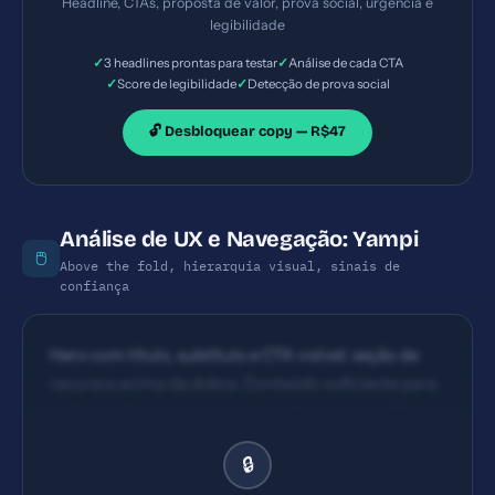
Headline, CTAs, proposta de valor, prova social, urgência e
conta grátis, bem visíveis na header e seções. Textos
legibilidade
são curtos, porém poderiam ser mais orientados a
✓
✓
3 headlines prontas para testar
Análise de cada CTA
resultado (ex: 'Crie sua loja grátis em 5 minutos' ao
✓
✓
Score de legibilidade
Detecção de prova social
invés de apenas 'Criar conta grátis').
🔓 Desbloquear copy — R$47
Análise de UX e Navegação: Yampi
🖱️
Above the fold, hierarquia visual, sinais de
confiança
Hero com título, subtítulo e CTA visível; seção de
recursos acima da dobra. Conteúdo suficiente para
capturar interesse, mas precisa de maior evidência
de prova social logo no topo. A hierarquia visual
🔒
está presente com seções distintas (hero, recursos,