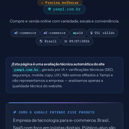
⚠ Precisa melhorar
🌐 yampi.com.br
Compre e venda online com variedade, escala e conveniência.
E-commerce
E-commerce
paid
🔒 SSL válido
🌎 Brasil
📅 09/07/2026
Esta página é uma avaliação técnica automática do site
ℹ️
yampi.com.br
, gerada por IA + verificações técnicas (SEO,
segurança, mobile, copy, UX). Não somos afiliados a Yampi e
não representamos a empresa — analisamos apenas a
qualidade técnica do website.
🔎 COMO O GOOGLE ENTENDE ESSE PRODUTO
Empresa de tecnologia para e-commerce, Brasil,
SaaS com foco em lojistas digitais. Público-alvo são