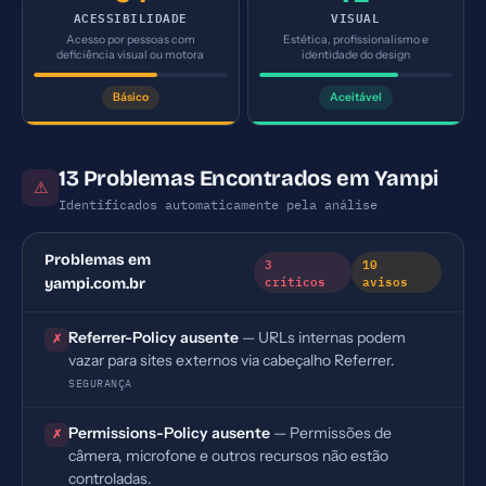
ACESSIBILIDADE
VISUAL
Acesso por pessoas com
Estética, profissionalismo e
deficiência visual ou motora
identidade do design
Básico
Aceitável
13 Problemas Encontrados em Yampi
⚠
Identificados automaticamente pela análise
Problemas em
3
10
críticos
avisos
yampi.com.br
Referrer-Policy ausente
— URLs internas podem
✗
vazar para sites externos via cabeçalho Referrer.
SEGURANÇA
Permissions-Policy ausente
— Permissões de
✗
câmera, microfone e outros recursos não estão
controladas.