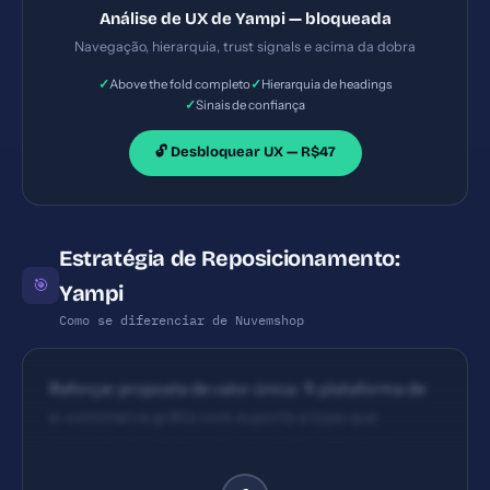
checkout). Falta clareza de foco inicial para guiar o
Análise de UX de Yampi — bloqueada
usuário até a ação principal.
Navegação, hierarquia, trust signals e acima da dobra
✓
✓
Above the fold completo
Hierarquia de headings
✓
Sinais de confiança
🔓 Desbloquear UX — R$47
Estratégia de Reposicionamento:
🎯
Yampi
Como se diferenciar de Nuvemshop
Reforçar proposta de valor única: 'A plataforma de
e-commerce grátis com suporte a lojas que
precisam de alta taxa de conversão, sem taxas
ocultas, com editor visual e recursos nativos de