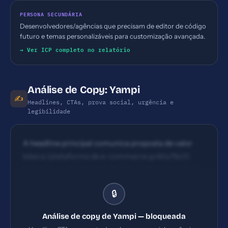
PERSONA SECUNDÁRIA
Desenvolvedores/agências que precisam de editor de código
futuro e temas personalizáveis para customização avançada.
→ Ver ICP completo no relatório
Análise de Copy: Yampi
✍️
Headlines, CTAs, prova social, urgência e
legibilidade
A headline principal comunica proposta de valor
básica (plataforma de e-commerce grátis/fácil)
com tom direto. No entanto, há quebras de clareza:
subtítulo mistura benefícios (recursos exclusivos)
🔒
sem detalhar diferenciação clara frente
concorrentes. Urgência não é explícita na headline
Análise de copy de Yampi — bloqueada
principal. CTAs aparecem como botões de criar