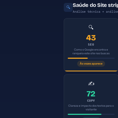
Saúde do Site str
🔍
Análise técnica + anális
🔍
43
SEO
Como o Google encontra e
ranqueia este site nas buscas
Às vezes aparece
✍️
72
COPY
Clareza e impacto dos textos para o
visitante