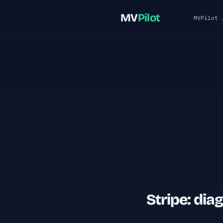
MV
Pilot
MVPilot
Stripe: di