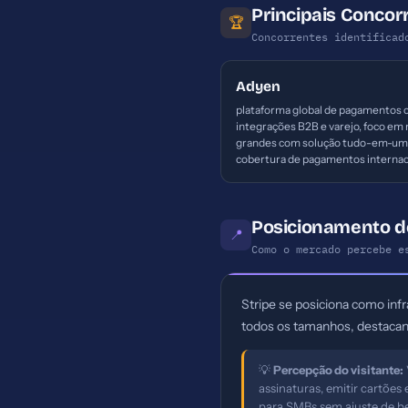
Principais Concor
🏆
Concorrentes identificad
Adyen
plataforma global de pagamentos 
integrações B2B e varejo, foco em
grandes com solução tudo-em-um
cobertura de pagamentos internac
Posicionamento d
📍
Como o mercado percebe e
Stripe se posiciona como inf
todos os tamanhos, destacan
💡
Percepção do visitante:
assinaturas, emitir cartõe
para SMBs sem ajuste de ben