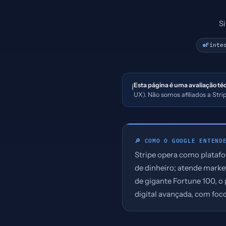
S
Finte
Esta página é uma avaliação té
ℹ️
UX). Não somos afiliados a Str
🔎 COMO O GOOGLE ENTEND
Stripe opera como plataf
de dinheiro; atende marke
de gigante Fortune 100, o
digital avançada, com foco