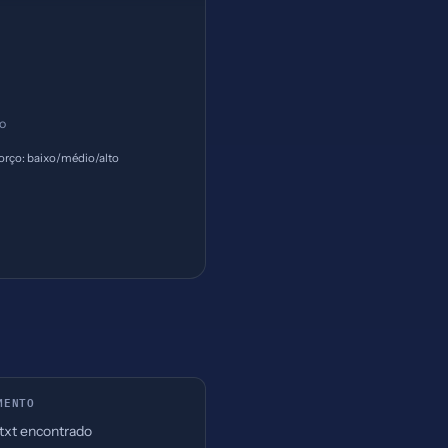
ço
orço: baixo/médio/alto
MENTO
.txt encontrado