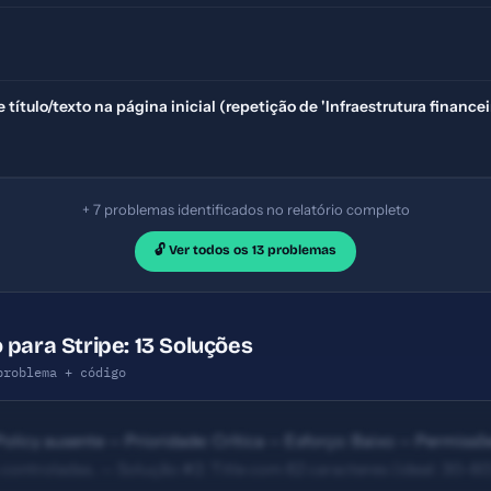
 título/texto na página inicial (repetição de 'Infraestrutura finance
+ 7 problemas identificados no relatório completo
🔓 Ver todos os 13 problemas
 para Stripe: 13 Soluções
problema + código
olicy ausente — Prioridade: Crítica — Esforço: Baixo — Permissõ
controladas. — Solução #2: Title com 62 caracteres (ideal: 30-60