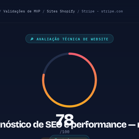
/
Validações de MVP
/
Sites Shopify
/ Stripe - stripe.com
🔎 AVALIAÇÃO TÉCNICA DE WEBSITE
78
agnóstico de SEO e performance — 
/100