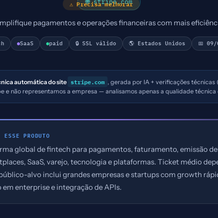
🌐 stripe.com
⚠ Precisa melhorar
implifique pagamentos e operações financeiras com mais eficiênci
ch
SaaS
paid
🔒 SSL válido
🌎 Estados Unidos
📅 09/
stripe.com
cnica automática do site
, gerada por IA + verificações técnicas
ipe e não representamos a empresa — analisamos apenas a qualidade técnica 
E ESSE PRODUTO
orma global de fintech para pagamentos, faturamento, emissão d
tplaces, SaaS, varejo, tecnologia e plataformas. Ticket médio dep
 público-alvo inclui grandes empresas e startups com growth ráp
 em enterprise e integração de APIs.