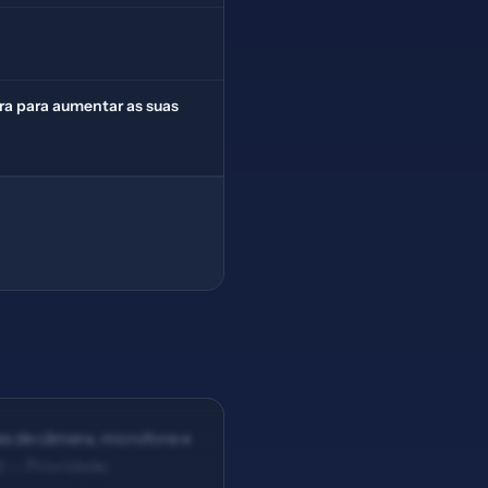
ira para aumentar as suas
es de câmera, microfone e
) — Prioridade: