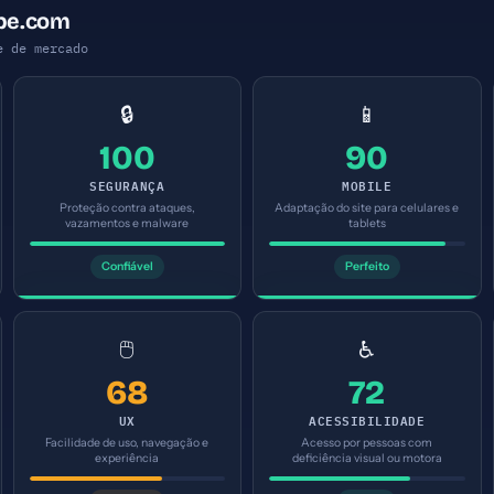
ipe.com
e de mercado
🔒
📱
100
90
SEGURANÇA
MOBILE
Proteção contra ataques,
Adaptação do site para celulares e
vazamentos e malware
tablets
Confiável
Perfeito
🖱️
♿
68
72
UX
ACESSIBILIDADE
Facilidade de uso, navegação e
Acesso por pessoas com
experiência
deficiência visual ou motora