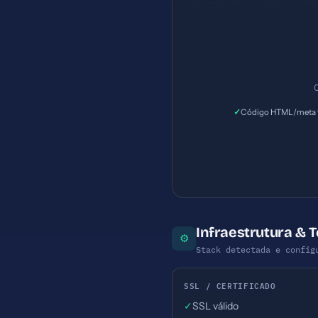
Importante — Esforço: Ba
C
✓
Código HTML/meta t
Infraestrutura & 
⚙
Stack detectada e config
SSL / CERTIFICADO
✓
SSL válido