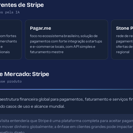
rentes de Stripe
os pela IA
Pagar.me
Stone 
com fortes
foco no ecossistema brasileiro, solução de
rede de r
 merchants
pagamentos com forte integração a startups
pagamento
 e
e e-commerce locais, com API simples e
ofertas de
ionais
faturamento mestre
regional
e Mercado: Stripe
sse produto
raestrutura financeira global para pagamentos, faturamento e serviços f
do casos de uso e alcance mundial.
Visita entenderia que Stripe é uma plataforma completa para aceitar paga
s e mover dinheiro globalmente; a ênfase em clientes grandes pode impact
efício direto.