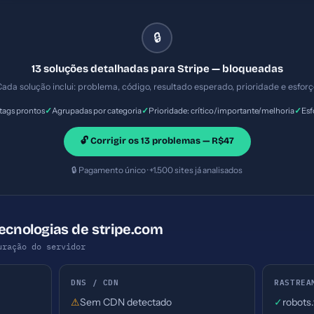
ixo
🔒
13 soluções detalhadas para Stripe — bloqueadas
ada solução inclui: problema, código, resultado esperado, prioridade e esfor
✓
✓
✓
ags prontos
Agrupadas por categoria
Prioridade: crítico/importante/melhoria
Esf
🔓 Corrigir os 13 problemas — R$47
🔒 Pagamento único · +1.500 sites já analisados
Tecnologias de stripe.com
uração do servidor
DNS / CDN
RASTREA
⚠
Sem CDN detectado
✓
robots