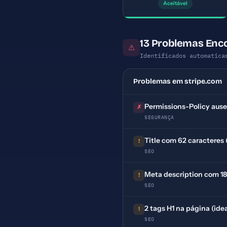
Aceitável
13 Problemas Enc
⚠
Identificados automatica
Problemas em stripe.com
Permissions-Policy aus
✗
SEGURANÇA
Title com 62 caracteres 
!
SEO
Meta description com 187
!
SEO
2 tags H1 na página (idea
!
SEO