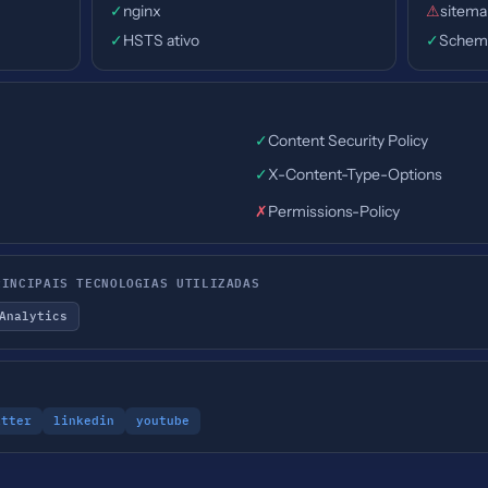
✓
nginx
⚠
sitema
✓
HSTS ativo
✓
Schem
✓
Content Security Policy
✓
X-Content-Type-Options
✗
Permissions-Policy
RINCIPAIS TECNOLOGIAS UTILIZADAS
Analytics
itter
linkedin
youtube