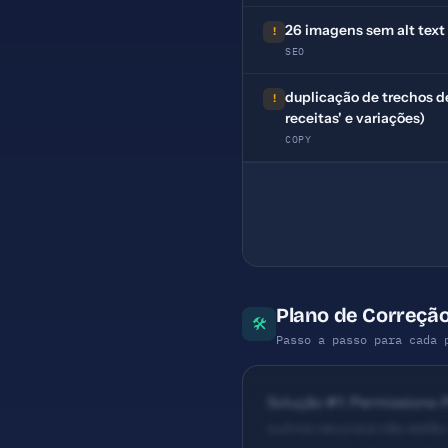
26 imagens sem alt text
!
SEO
duplicação de trechos de
!
receitas' e variações)
COPY
Plano de Correção
🛠
Passo a passo para cada 
Solução #1: Permissions-P
outros recursos não estão 