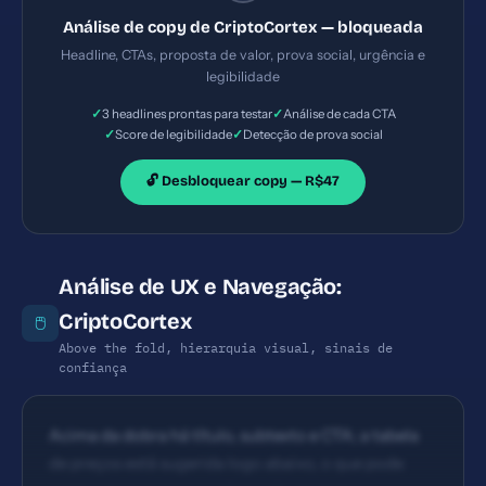
imediato. CTA principal está visível (Quero em
Análise de copy de CriptoCortex — bloqueada
tempo real!) com link para WhatsApp, o que facilita
Headline, CTAs, proposta de valor, prova social, urgência e
ação. Pontos de melhoria: incluir um segundo CTA
legibilidade
direto na página inicial para usuários que não
✓
✓
3 headlines prontas para testar
Análise de cada CTA
desejam sair do site (ex.: 'Ver preços agora' interno).
✓
✓
Score de legibilidade
Detecção de prova social
🔓 Desbloquear copy — R$47
Análise de UX e Navegação:
CriptoCortex
🖱️
Above the fold, hierarquia visual, sinais de
confiança
Acima da dobra há título, subtexto e CTA; a tabela
de preços está sugerida logo abaixo, o que pode