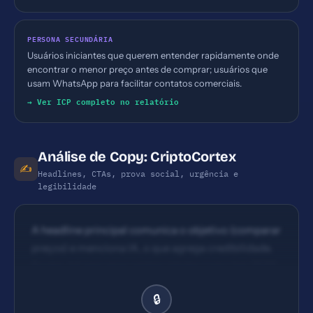
PERSONA SECUNDÁRIA
Usuários iniciantes que querem entender rapidamente onde
encontrar o menor preço antes de comprar; usuários que
usam WhatsApp para facilitar contatos comerciais.
→ Ver ICP completo no relatório
Análise de Copy: CriptoCortex
✍️
Headlines, CTAs, prova social, urgência e
legibilidade
A headline principal comunica o objetivo (comparar
preços) e menciona IA, o que agrega credibilidade.
Porém, há pequenas ambiguidades como 'em 2026'
que podem confundir visitantes quanto à
🔒
atualidade. Clareza suficiente para captar interesse