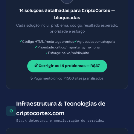
ataques XSS e injeção de código malicioso.
14 soluções detalhadas para CriptoCortex —
bloqueadas
Cada solução inclui: problema, código, resultado esperado,
prioridade e esforço
✓
✓
Código HTML/meta tags prontos
Agrupadas por categoria
✓
Prioridade: crítico/importante/melhoria
✓
Esforço: baixo/médio/alto
🔓 Corrigir os 14 problemas — R$47
🔒 Pagamento único · +1.500 sites já analisados
Infraestrutura & Tecnologias de
⚙
criptocortex.com
Stack detectada e configuração do servidor