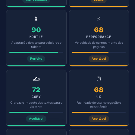
📱
⚡
90
68
MOBILE
PERFORMANCE
Adaptação do site para celulares e
Velocidade de carregamento das
tablets
páginas
Perfeito
Aceitável
✍️
🖱️
72
68
COPY
UX
Clareza e impacto dos textos para o
Facilidade de uso, navegação e
visitante
experiência
Aceitável
Aceitável