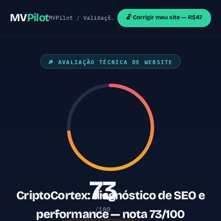
MV
Pilot
🔓 Corrigir meu site — R$47
MVPilot
/
Validações de MVP
/
Sites Astro
/ Cripto
🔎 AVALIAÇÃO TÉCNICA DE WEBSITE
73
CriptoCortex: diagnóstico de SEO e
/100
performance — nota 73/100