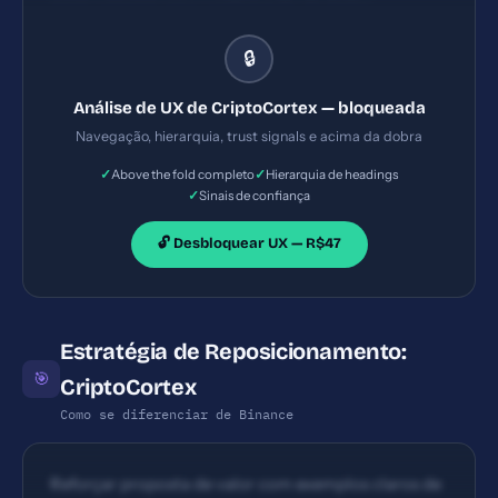
exigir rolagem para confirmação de dados
detalhados. Hierarquia básica: manchete,
🔒
subtítulos, CTAs, tabela de preços. Flow de leitura
razoável, porém sem guias visuais fortes entre
Análise de UX de CriptoCortex — bloqueada
seções. Espaçamento pode melhorar para telas
Navegação, hierarquia, trust signals e acima da dobra
móveis.
✓
✓
Above the fold completo
Hierarquia de headings
✓
Sinais de confiança
🔓 Desbloquear UX — R$47
Estratégia de Reposicionamento:
🎯
CriptoCortex
Como se diferenciar de Binance
Reforçar proposta de valor com exemplos claros de