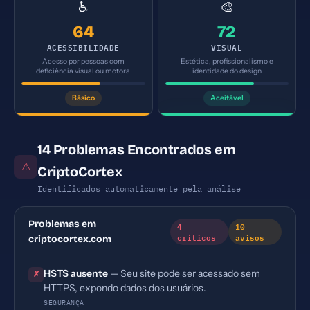
♿
🎨
64
72
ACESSIBILIDADE
VISUAL
Acesso por pessoas com
Estética, profissionalismo e
deficiência visual ou motora
identidade do design
Básico
Aceitável
14 Problemas Encontrados em
⚠
CriptoCortex
Identificados automaticamente pela análise
Problemas em
4
10
críticos
avisos
criptocortex.com
HSTS ausente
— Seu site pode ser acessado sem
✗
HTTPS, expondo dados dos usuários.
SEGURANÇA