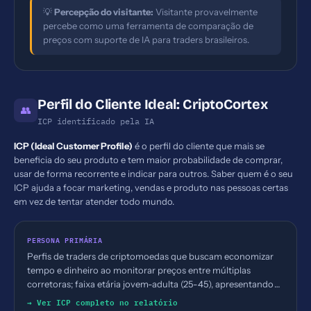
💡
Percepção do visitante:
Visitante provavelmente
percebe como uma ferramenta de comparação de
preços com suporte de IA para traders brasileiros.
Perfil do Cliente Ideal: CriptoCortex
👥
ICP identificado pela IA
ICP (Ideal Customer Profile)
é o perfil do cliente que mais se
beneficia do seu produto e tem maior probabilidade de comprar,
usar de forma recorrente e indicar para outros. Saber quem é o seu
ICP ajuda a focar marketing, vendas e produto nas pessoas certas
em vez de tentar atender todo mundo.
PERSONA PRIMÁRIA
Perfis de traders de criptomoedas que buscam economizar
tempo e dinheiro ao monitorar preços entre múltiplas
corretoras; faixa etária jovem-adulta (25-45), apresentando
interesse em finanças, trading e IA.
→ Ver ICP completo no relatório