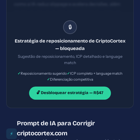
como a IA reduz slippage e acelera decisões, além
de prover provas sociais (depoimentos) e selos de
confiança.
🔒
Estratégia de reposicionamento de CriptoCortex
— bloqueada
Sugestão de reposicionamento, ICP detalhado e language
match
✓
✓
Reposicionamento sugerido
ICP completo + language match
✓
Diferenciação competitiva
🔓 Desbloquear estratégia — R$47
Prompt de IA para Corrigir
criptocortex.com
⚡