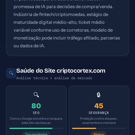
promessa de IA para decisões de compra/venda.
Indústria de fintech/criptomoedas, estágio de
maturidade digital médio-alto, ticket médio
variável conforme uso de corretoras, modelo de
monetização pode incluir tráfego afiliado, parcerias
ou dados de IA.
Saúde do Site criptocortex.com
🔍
Análise técnica + análise de mercado
🔍
🔒
80
45
SEO
SEGURANÇA
Como o Google encontra e ranqueia
Proteção contra ataques,
este site nas buscas
vazamentos e malware
Top resultados
Básico