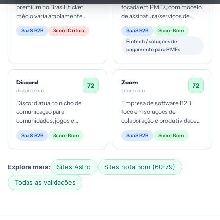
premium no Brasil; ticket
focada em PMEs, com modelo
médio varia amplamente
de assinatura/serviços de
conforme marca e palavra-
cobrança, pagamentos e
SaaS B2B
Score Crítico
SaaS B2B
Score Bom
chave, geralmente de
gestão financeira. Incrementa
Fintech / soluções de
centenas a milhares de...
rec...
pagamento para PMEs
Discord
Zoom
72
72
discord.com
zoom.com
Discord atua no nicho de
Empresa de software B2B,
comunicação para
foco em soluções de
comunidades, jogos e
colaboração e produtividade
criadores de conteúdo. Possui
para equipes com integração
SaaS B2B
Score Bom
SaaS B2B
Score Bom
modelo freemium com Nitro, e
de IA. Público enterprise com
serviços para c...
ticket...
Explore mais:
Sites Astro
Sites nota Bom (60-79)
Todas as validações