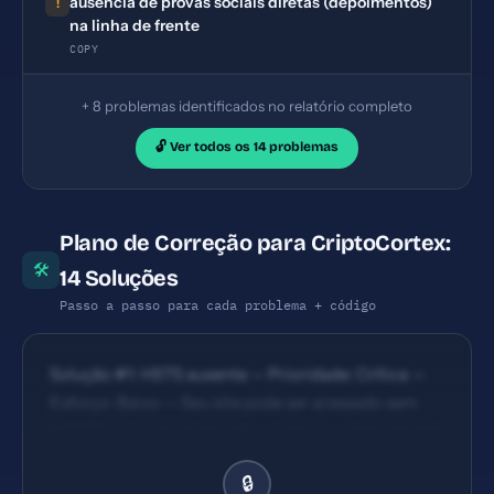
ausência de provas sociais diretas (depoimentos)
!
na linha de frente
COPY
+ 8 problemas identificados no relatório completo
🔓 Ver todos os 14 problemas
Plano de Correção para CriptoCortex:
🛠
14 Soluções
Passo a passo para cada problema + código
Solução #1: HSTS ausente — Prioridade: Crítica —
Esforço: Baixo — Seu site pode ser acessado sem
HTTPS, expondo dados dos usuários. — Solução #2:
Content Security Policy ausente — Prioridade:
🔒
Crítica — Esforço: Baixo — Seu site está vulnerável a