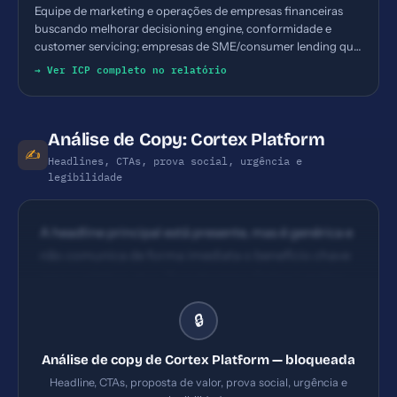
Equipe de marketing e operações de empresas financeiras
buscando melhorar decisioning engine, conformidade e
customer servicing; empresas de SME/consumer lending que
precisam de solução end-to-end
→ Ver ICP completo no relatório
Análise de Copy: Cortex Platform
✍️
Headlines, CTAs, prova social, urgência e
legibilidade
A headline principal está presente, mas é genérica e
não comunica de forma imediata o benefício chave
para o público-alvo. 'Transforming Online Lending
Through Digital Innovation' sugere inovação, mas
🔒
não deixa claro qual problema de negócio é
resolvido (ex.: aumentar aprovação, reduzir
Análise de copy de Cortex Platform — bloqueada
ineficiências, acelerar originação). CTAs aparecem
Headline, CTAs, proposta de valor, prova social, urgência e
como 'Start Now', 'More Details', 'Read More', 'Call us