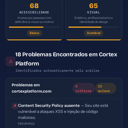
68
65
ACESSIBILIDADE
VISUAL
Acesso por pessoas com
Estética, profissionalismo e
deficiência visual ou motora
identidade do design
Básico
Aceitável
18 Problemas Encontrados em Cortex
⚠
Platform
Identificados automaticamente pela análise
Problemas em
5
13
críticos
avisos
cortexplatform.com
Content Security Policy ausente
— Seu site está
✗
vulnerável a ataques XSS e injeção de código
malicioso.
SEGURANÇA