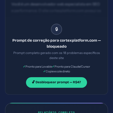
Você é um desenvolvedor web especialista em SEO
e performance. O site cortexplatform.com possui os
seguintes problemas: 1) Content Security Policy
ausente 2) X-Content-Type-Options ausente 3)
🔒
Referrer-Policy ausente 4) Permissions-Policy
ausente. Implemente TODAS as correções listadas,
Prompt de correção para cortexplatform.com —
gerando os arquivos necessários e configurações de
bloqueado
servidor. Priorize as correções críticas primeiro.
Prompt completo gerado com os 18 problemas específicos
deste site
✓
✓
Pronto para Lovable
Pronto para Claude/Cursor
✓
Copie e cole direto
🔓 Desbloquear prompt — R$47
RELATÓRIO COMPLETO