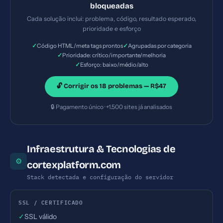
incorreta e perigosa. — Solução #5: Title com 62
bloqueadas
caracteres (ideal: 30-60) — Prioridade: Importante
Cada solução inclui: problema, código, resultado esperado,
— Esforço: Baixo
prioridade e esforço
✓
✓
Código HTML/meta tags prontos
Agrupadas por categoria
✓
Prioridade: crítico/importante/melhoria
✓
Esforço: baixo/médio/alto
🔓 Corrigir os 18 problemas — R$47
🔒 Pagamento único · +1.500 sites já analisados
Infraestrutura & Tecnologias de
⚙
cortexplatform.com
Stack detectada e configuração do servidor
SSL / CERTIFICADO
✓
SSL válido