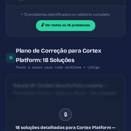
+ 12 problemas identificados no relatório completo
🔓 Ver todos os 18 problemas
Plano de Correção para Cortex
🛠
Platform: 18 Soluções
Passo a passo para cada problema + código
Solução #1: Content Security Policy ausente —
Prioridade: Crítica — Esforço: Baixo — Seu site está
vulnerável a ataques XSS e injeção de código
malicioso. — Solução #2: X-Content-Type-Options
🔒
ausente — Prioridade: Crítica — Esforço: Baixo —
Navegadores podem interpretar arquivos de forma
18 soluções detalhadas para Cortex Platform —