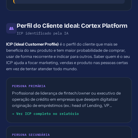
Perfil do Cliente Ideal: Cortex Platform
👥
ICP identificado pela IA
ICP (Ideal Customer Profile)
é o perfil do cliente que mais se
beneficia do seu produto e tem maior probabilidade de comprar,
usar de forma recorrente e indicar para outros. Saber quem é o seu
ICP ajuda a focar marketing, vendas e produto nas pessoas certas
em vez de tentar atender todo mundo.
PERSONA PRIMÁRIA
Profissional de liderança de fintech/owner ou executivo de
operação de crédito em empresas que desejam digitalizar
originação de empréstimos (ex.: head of Lending, VP
Product, CTO) em empresas com foco em Lending-as-a-
→ Ver ICP completo no relatório
Service ou plataformas de crédito
PERSONA SECUNDÁRIA