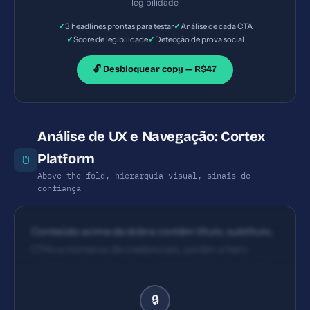
legibilidade
today' e números de telefone. Visibilidade razoável,
✓
✓
3 headlines prontas para testar
Análise de cada CTA
mas poderia haver mais CTAs orientados a ação (ex.:
✓
✓
Score de legibilidade
Detecção de prova social
'Solicite uma demonstração', 'Solicite orçamento')
com cores contrastantes e repetição ao longo da
🔓 Desbloquear copy — R$47
página.
Análise de UX e Navegação: Cortex
Platform
🖱️
Above the fold, hierarquia visual, sinais de
confiança
Conteúdo acima da dobra contém título, subtítulo,
CTAs e números de credenciais, porém a hero
poderia comunicar valor com benefício direto e ter
CTA mais destacado. Hierarquia básica presente
🔒
com seções bem definidas, porém a navegação