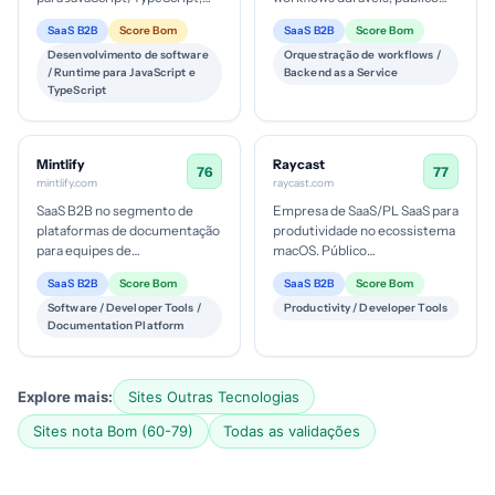
público técnico; modelo de
técnico; estágio maduro de
SaaS B2B
Score Bom
SaaS B2B
Score Bom
negócio baseado em
digitalização com clientes de
Desenvolvimento de software
Orquestração de workflows /
suporte/ent...
grande p...
/ Runtime para JavaScript e
Backend as a Service
TypeScript
Mintlify
Raycast
76
77
mintlify.com
raycast.com
SaaS B2B no segmento de
Empresa de SaaS/PL SaaS para
plataformas de documentação
produtividade no ecossistema
para equipes de
macOS. Público
desenvolvimento; foco em IA
corporativo/indivíduos com
SaaS B2B
Score Bom
SaaS B2B
Score Bom
integrada; estágio de
alto uso de atalhos e
Software / Developer Tools /
Productivity / Developer Tools
maturidade digital ...
automação. Tick...
Documentation Platform
Explore mais:
Sites Outras Tecnologias
Sites nota Bom (60-79)
Todas as validações