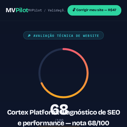
MV
Pilot
🔓 Corrigir meu site — R$47
MVPilot
/
Validações de MVP
/
Sites Outras Tecnol
🔎 AVALIAÇÃO TÉCNICA DE WEBSITE
68
Cortex Platform: diagnóstico de SEO
/100
e performance — nota 68/100