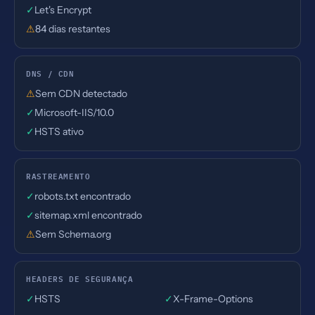
✓
Let's Encrypt
⚠
84 dias restantes
DNS / CDN
⚠
Sem CDN detectado
✓
Microsoft-IIS/10.0
✓
HSTS ativo
RASTREAMENTO
✓
robots.txt encontrado
✓
sitemap.xml encontrado
⚠
Sem Schema.org
HEADERS DE SEGURANÇA
✓
HSTS
✓
X-Frame-Options