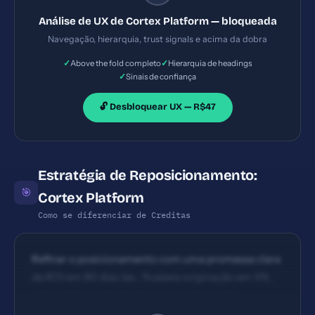
pode ser mais intuitiva com uma estrutura de
Análise de UX de Cortex Platform — bloqueada
headings mais clara e roteamento de leitura fluido
Navegação, hierarquia, trust signals e acima da dobra
entre hero e seções de produto.
✓
✓
Above the fold completo
Hierarquia de headings
✓
Sinais de confiança
🔓 Desbloquear UX — R$47
Estratégia de Reposicionamento:
🎯
Cortex Platform
Como se diferenciar de Creditas
Refinar o posicionamento com uma promessa clara
de ROI em 90 dias (ex.: 'Acelere originação em X%,
reduza tempo de decisão para Y dias, com
conformidade integrada')