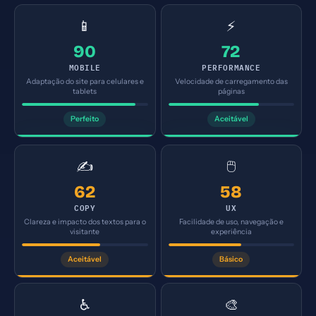
📱
⚡
90
72
MOBILE
PERFORMANCE
Adaptação do site para celulares e
Velocidade de carregamento das
tablets
páginas
Perfeito
Aceitável
✍️
🖱️
62
58
COPY
UX
Clareza e impacto dos textos para o
Facilidade de uso, navegação e
visitante
experiência
Aceitável
Básico
♿
🎨