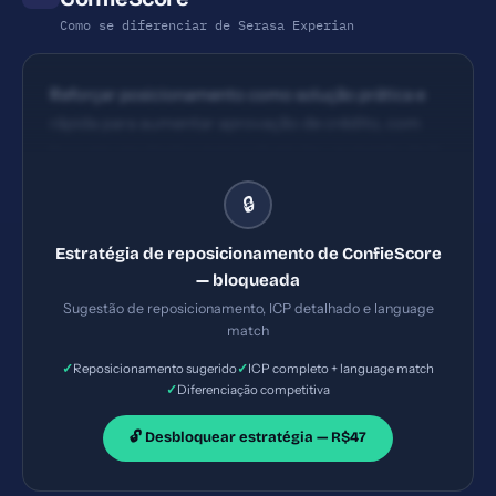
Como se diferenciar de Serasa Experian
Reforçar posicionamento como solução prática e
rápida para aumentar aprovação de crédito, com
foco em resultados mensuráveis (ex.: aumento de X
pontos no score) e em benefícios de curto prazo.
🔒
Estratégia de reposicionamento de ConfieScore
— bloqueada
Sugestão de reposicionamento, ICP detalhado e language
match
✓
✓
Reposicionamento sugerido
ICP completo + language match
✓
Diferenciação competitiva
🔓 Desbloquear estratégia — R$47