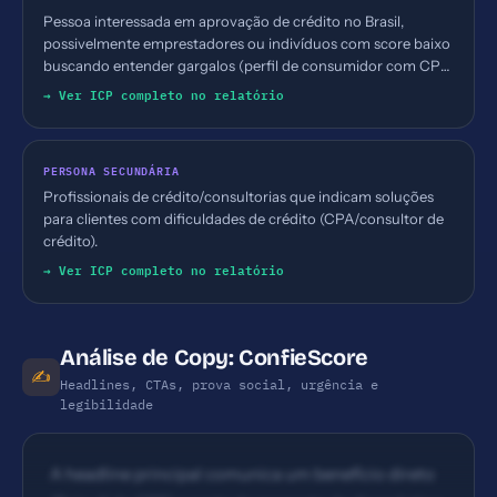
Pessoa interessada em aprovação de crédito no Brasil,
possivelmente emprestadores ou indivíduos com score baixo
buscando entender gargalos (perfil de consumidor com CPF,
consultas, CADIN, restrições).
→ Ver ICP completo no relatório
PERSONA SECUNDÁRIA
Profissionais de crédito/consultorias que indicam soluções
para clientes com dificuldades de crédito (CPA/consultor de
crédito).
→ Ver ICP completo no relatório
Análise de Copy: ConfieScore
✍️
Headlines, CTAs, prova social, urgência e
legibilidade
A headline principal comunica um benefício direto