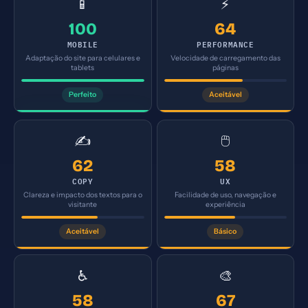
📱
⚡
100
64
MOBILE
PERFORMANCE
Adaptação do site para celulares e
Velocidade de carregamento das
tablets
páginas
Perfeito
Aceitável
✍️
🖱️
62
58
COPY
UX
Clareza e impacto dos textos para o
Facilidade de uso, navegação e
visitante
experiência
Aceitável
Básico
♿
🎨
58
67