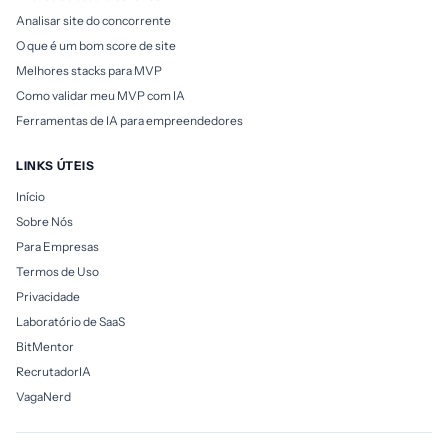
Analisar site do concorrente
O que é um bom score de site
Melhores stacks para MVP
Como validar meu MVP com IA
Ferramentas de IA para empreendedores
LINKS ÚTEIS
Início
Sobre Nós
Para Empresas
Termos de Uso
Privacidade
Laboratório de SaaS
BitMentor
RecrutadorIA
VagaNerd