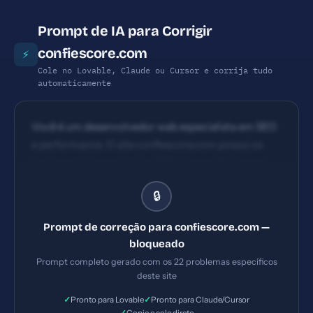
Prompt de IA para Corrigir
confiescore.com
⚡
Cole no Lovable, Claude ou Cursor e corrija tudo
automaticamente
Você é um desenvolvedor web especialista em SEO
e performance. O site confiescore.com possui os
seguintes problemas: 1) HSTS ausente 2) Content
Security Policy ausente 3) X-Frame-Options
🔒
ausente 4) X-Content-Type-Options ausente.
Implemente TODAS as correções listadas, gerando
Prompt de correção para confiescore.com —
os arquivos necessários e configurações de servidor.
bloqueado
Priorize as correções críticas primeiro.
Prompt completo gerado com os 22 problemas específicos
deste site
✓
✓
Pronto para Lovable
Pronto para Claude/Cursor
✓
Copie e cole direto