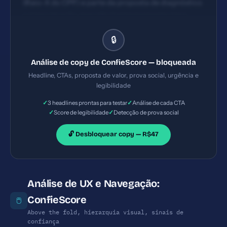
(Raio-X do CPF) e parte da proposta de diagnóstico
+ plano de ação, mas não é extremamente clara
sobre o resultado final (ex.: aumento de
🔒
aprovação/limites) em 1º olhar. Há urgência
implícita com a promessa de diagnóstico e ação,
Análise de copy de ConfieScore — bloqueada
porém poderia explicitar melhor o benefício
Headline, CTAs, proposta de valor, prova social, urgência e
concreto (ex.: "aumente suas chances de aprovação
legibilidade
em X%"). CTAs aparecem com foco em conversão
✓
✓
3 headlines prontas para testar
Análise de cada CTA
(ex.: Quero descobrir o que está me travando, Quero
✓
✓
Score de legibilidade
Detecção de prova social
meu Raio-X). Visibilidade razoável, porém o texto
poderia ser mais orientado a ação específica e
🔓 Desbloquear copy — R$47
benefício (ex.: "Receba seu Raio-X agora e aumente
suas chances de aprovação"). Posicionamento mid-
page com repetição moderada.
Análise de UX e Navegação:
ConfieScore
🖱️
Above the fold, hierarquia visual, sinais de
confiança