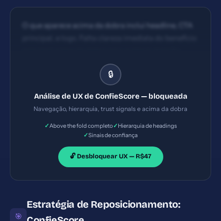
O que aparece acima da dobra inclui headline, CTA
principal, e logo. Falta clareza imediata do benefício
principal acima da dobra para acelerar decisão.
Hierarquia básica presente (headline, subtexto,
🔒
CTA), porém há repetição de elementos visuais que
разбuram o fluxo. O conteúdo longo demanda
Análise de UX de ConfieScore — bloqueada
melhor organização em seções e headings para
Navegação, hierarquia, trust signals e acima da dobra
guiar a leitura.
✓
✓
Above the fold completo
Hierarquia de headings
✓
Sinais de confiança
🔓 Desbloquear UX — R$47
Estratégia de Reposicionamento:
🎯
ConfieScore