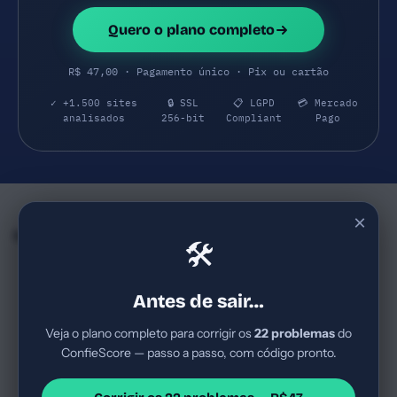
Quero o plano completo
R$ 47,00 · Pagamento único · Pix ou cartão
✓ +1.500 sites
🔒 SSL
📋 LGPD
💳 Mercado
analisados
256-bit
Compliant
Pago
×
Empresas e SaaS do mesmo Segmento
🛠
IA-Notariado
Wenner Daniele (Psicóloga Online)
66
66
ia-notariado.org
wennerdaniele.com
Antes de sair…
Nicho B2B institucional,
Consultório individual de
cartórios e registradores,
psicologia oferecendo
Veja o plano completo para corrigir os
22 problemas
do
solução de infraestrutura de IA
atendimentos online para
ConfieScore — passo a passo, com código pronto.
local. Provável ticket médio
brasileiros no exterior. Nicho
Serviço
Score Bom
Serviço
Score Bom
alto por venda de servid...
de psicoterapia baseada em
Notariado / solutions para
Psicologia clínica/saúde
evidên...