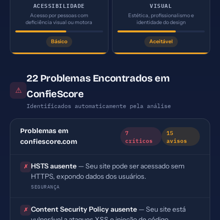
ACESSIBILIDADE
VISUAL
Acesso por pessoas com
Estética, profissionalismo e
deficiência visual ou motora
identidade do design
Básico
Aceitável
22 Problemas Encontrados em
⚠
ConfieScore
Identificados automaticamente pela análise
Problemas em
7
15
críticos
avisos
confiescore.com
HSTS ausente
— Seu site pode ser acessado sem
✗
HTTPS, expondo dados dos usuários.
SEGURANÇA
Content Security Policy ausente
— Seu site está
✗
vulnerável a ataques XSS e injeção de código