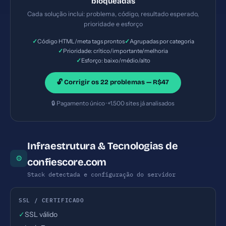
bloqueadas
— Prioridade: Importante — Esforço: Baixo
Cada solução inclui: problema, código, resultado esperado,
prioridade e esforço
✓
✓
Código HTML/meta tags prontos
Agrupadas por categoria
✓
Prioridade: crítico/importante/melhoria
✓
Esforço: baixo/médio/alto
🔓 Corrigir os 22 problemas — R$47
🔒 Pagamento único · +1.500 sites já analisados
Infraestrutura & Tecnologias de
⚙
confiescore.com
Stack detectada e configuração do servidor
SSL / CERTIFICADO
✓
SSL válido