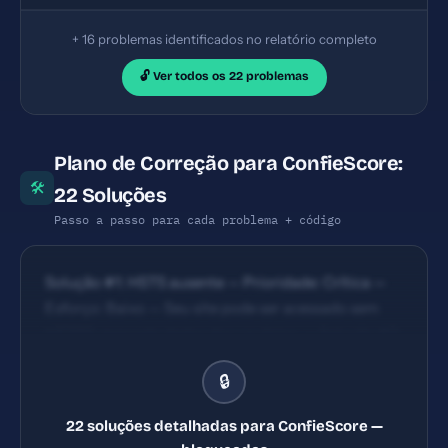
+ 16 problemas identificados no relatório completo
🔓 Ver todos os 22 problemas
Plano de Correção para ConfieScore:
🛠
22 Soluções
Passo a passo para cada problema + código
Solução #1: HSTS ausente — Prioridade: Crítica —
Esforço: Baixo — Seu site pode ser acessado sem
HTTPS, expondo dados dos usuários. — Solução #2:
Content Security Policy ausente — Prioridade:
🔒
Crítica — Esforço: Baixo — Seu site está vulnerável a
ataques XSS e injeção de código malicioso. —
22 soluções detalhadas para ConfieScore —
Solução #7: Title com 27 caracteres (ideal: 30-60)