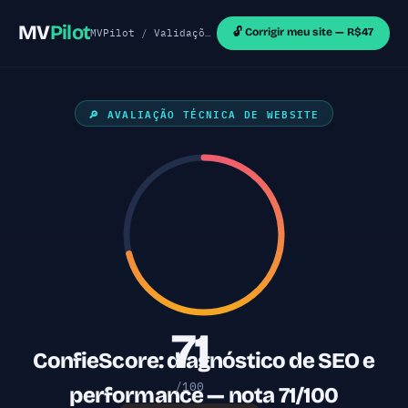
MV
Pilot
🔓 Corrigir meu site — R$47
MVPilot
/
Validações de MVP
/
Sites Astro
/ Confie
🔎 AVALIAÇÃO TÉCNICA DE WEBSITE
71
ConfieScore: diagnóstico de SEO e
/100
performance — nota 71/100