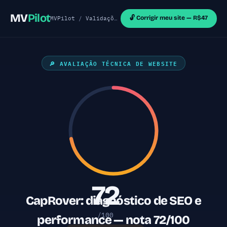
MV
Pilot
🔓 Corrigir meu site — R$47
MVPilot
/
Validações de MVP
/
Sites WordPress
/ Ca
🔎 AVALIAÇÃO TÉCNICA DE WEBSITE
72
CapRover: diagnóstico de SEO e
/100
performance — nota 72/100