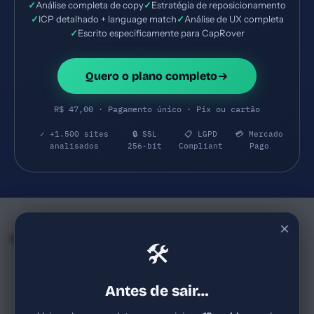
✓
Análise completa de copy
✓
Estratégia de reposicionamento
✓
ICP detalhado + language match
✓
Análise de UX completa
✓
Escrito especificamente para CapRover
Quero o plano completo
R$ 47,00 · Pagamento único · Pix ou cartão
✓ +1.500 sites
🔒 SSL
📋 LGPD
💳 Mercado
analisados
256-bit
Compliant
Pago
×
Empresas e SaaS do mesmo Segmento
🛠
Axiom
Reachdesk
71
78
axiom.co
reachdesk.com
Antes de sair…
SaaS de observabilidade (B2B
B2B SaaS de gifting
SaaS) voltado para engenharia
corporativo e gestão de swag;