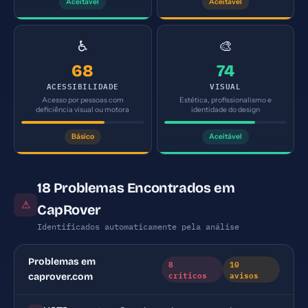
Aceitável
Aceitável
♿
🎨
68
74
ACESSIBILIDADE
VISUAL
Acesso por pessoas com
Estética, profissionalismo e
deficiência visual ou motora
identidade do design
Básico
Aceitável
18 Problemas Encontrados em
⚠
CapRover
Identificados automaticamente pela análise
Problemas em
8
10
críticos
avisos
caprover.com