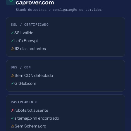
⚙
caprover.com
Stack detectada e configuração do servidor
SSL / CERTIFICADO
✓
SSL válido
✓
Let's Encrypt
⚠
62 dias restantes
DNS / CDN
⚠
Sem CDN detectado
✓
GitHub.com
RASTREAMENTO
✗
robots.txt ausente
✓
sitemap.xml encontrado
⚠
Sem Schema.org