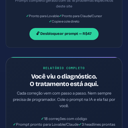
Prompt completo gerado com os 18 problemas específicos
deste site
✓
✓
Pronto para Lovable
Pronto para Claude/Cursor
✓
Copie e cole direto
🔓 Desbloquear prompt — R$47
RELATÓRIO COMPLETO
Você viu o diagnóstico.
O tratamento está aqui.
Cada correção vem com passo a passo. Nem sempre
precisa de programador. Cole o prompt na IA e ela faz por
você.
✓
18 correções com código
✓
Prompt pronto para Lovable/Claude
✓
3 headlines prontas