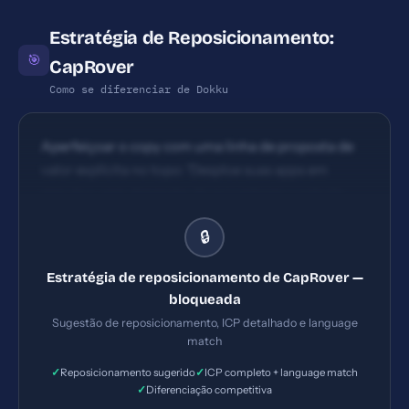
Estratégia de Reposicionamento:
🎯
CapRover
Como se diferenciar de Dokku
Aperfeiçoar o copy com uma linha de proposta de
valor explícita no topo: 'Desploe suas apps em
minutos, sem depender de provedores; controle
total do seu ambiente, sem custos de lock-in'.
🔒
Estratégia de reposicionamento de CapRover —
bloqueada
Sugestão de reposicionamento, ICP detalhado e language
match
✓
✓
Reposicionamento sugerido
ICP completo + language match
✓
Diferenciação competitiva