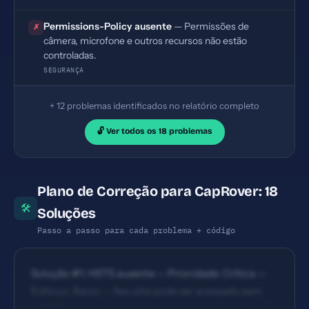
Permissions-Policy ausente
— Permissões de
✗
câmera, microfone e outros recursos não estão
controladas.
SEGURANÇA
+ 12 problemas identificados no relatório completo
🔓 Ver todos os 18 problemas
Plano de Correção para CapRover: 18
🛠
Soluções
Passo a passo para cada problema + código
Solução #1: HSTS ausente — Prioridade: Crítica —
Esforço: Baixo — Seu site pode ser acessado sem