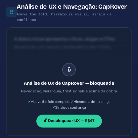
poderiam ser mais orientados a ação (ex.: 'Comece a
Análise de UX e Navegação: CapRover
deployar agora').
🖱️
Above the fold, hierarquia visual, sinais de
confiança
A dobra inicial apresenta o título, slogan e CTAs;
deveria ter um resumo de benefício em 1 linha
adicional logo acima/abaixo para clarear valor
imediato. Estrutura com títulos e seções claras; uso
🔒
de bullets facilita leitura, porém a hierarquia de
headings poderia ser mais consistente (H1/H2/H3) e
Análise de UX de CapRover — bloqueada
o fluxo de leitura poderia enfatizar o benefício
Navegação, hierarquia, trust signals e acima da dobra
principal na primeira dobra.
✓
✓
Above the fold completo
Hierarquia de headings
✓
Sinais de confiança
🔓 Desbloquear UX — R$47