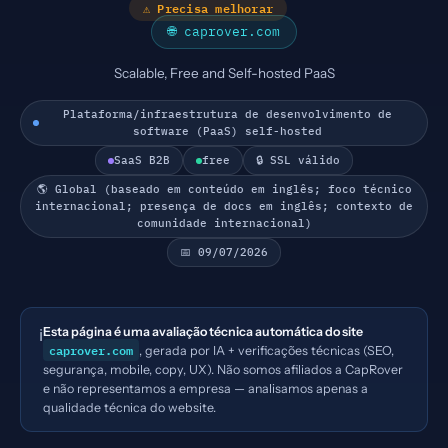
⚠ Precisa melhorar
🌐 caprover.com
Scalable, Free and Self-hosted PaaS
Plataforma/infraestrutura de desenvolvimento de
software (PaaS) self-hosted
SaaS B2B
free
🔒 SSL válido
🌎 Global (baseado em conteúdo em inglês; foco técnico
internacional; presença de docs em inglês; contexto de
comunidade internacional)
📅 09/07/2026
Esta página é uma avaliação técnica automática do site
ℹ️
caprover.com
, gerada por IA + verificações técnicas (SEO,
segurança, mobile, copy, UX). Não somos afiliados a CapRover
e não representamos a empresa — analisamos apenas a
qualidade técnica do website.