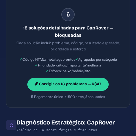
HTTPS, expondo dados dos usuários. — Solução #2:
Content Security Policy ausente — Prioridade:
🔒
Crítica — Esforço: Baixo — Seu site está vulnerável a
ataques XSS e injeção de código malicioso. —
18 soluções detalhadas para CapRover —
Solução #7: Meta description com 36 caracteres
bloqueadas
(ideal: 120-160) — Prioridade: Importante —
Cada solução inclui: problema, código, resultado esperado,
Esforço: Baixo
prioridade e esforço
✓
✓
Código HTML/meta tags prontos
Agrupadas por categoria
✓
Prioridade: crítico/importante/melhoria
✓
Esforço: baixo/médio/alto
🔓 Corrigir os 18 problemas — R$47
🔒 Pagamento único · +1.500 sites já analisados
Diagnóstico Estratégico: CapRover
⚖
Análise de IA sobre forças e fraquezas