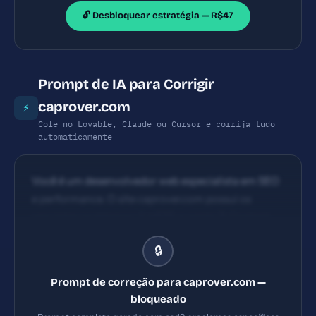
🔓 Desbloquear estratégia — R$47
Prompt de IA para Corrigir
caprover.com
⚡
Cole no Lovable, Claude ou Cursor e corrija tudo
automaticamente
Você é um desenvolvedor web especialista em SEO
e performance. O site caprover.com possui os
seguintes problemas: 1) HSTS ausente 2) Content
Security Policy ausente 3) X-Frame-Options
🔒
ausente 4) X-Content-Type-Options ausente.
Implemente TODAS as correções listadas, gerando
Prompt de correção para caprover.com —
os arquivos necessários e configurações de servidor.
bloqueado
Priorize as correções críticas primeiro.