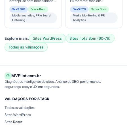
enterprise com necessidade
PR/comms; foco em
de monitoramento de marca,
monitoramento de mídia,
SaaS B2B
Score Bom
SaaS B2B
Score Bom
análise de competição e R...
analytics, ou outreach; ticket
Media analytics, PR e Social
Media Monitoring & PR
médio prováve...
Listening
Analytics
Explore mais:
Sites WordPress
Sites nota Bom (60-79)
Todas as validações
MVPilot.com.br
Diagnóstico inteligente de sites. Análise de SEO, performance,
segurança, copy e UX em segundos.
VALIDAÇÕES POR STACK
Todas as validações
Sites WordPress
Sites React