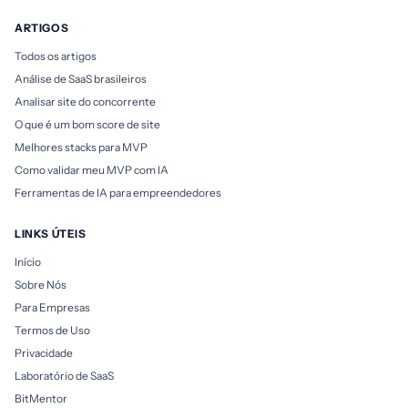
ARTIGOS
Todos os artigos
Análise de SaaS brasileiros
Analisar site do concorrente
O que é um bom score de site
Melhores stacks para MVP
Como validar meu MVP com IA
Ferramentas de IA para empreendedores
LINKS ÚTEIS
Início
Sobre Nós
Para Empresas
Termos de Uso
Privacidade
Laboratório de SaaS
BitMentor