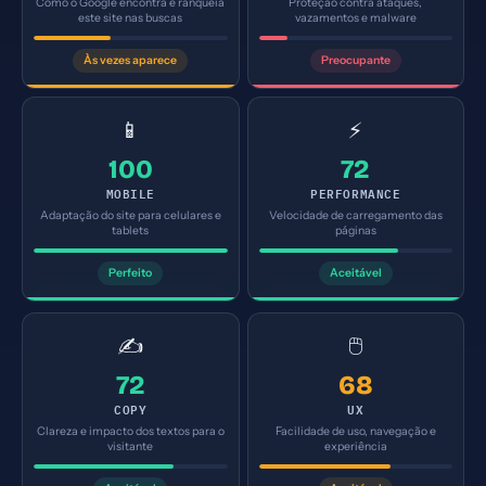
Como o Google encontra e ranqueia
Proteção contra ataques,
este site nas buscas
vazamentos e malware
Às vezes aparece
Preocupante
📱
⚡
100
72
MOBILE
PERFORMANCE
Adaptação do site para celulares e
Velocidade de carregamento das
tablets
páginas
Perfeito
Aceitável
✍️
🖱️
72
68
COPY
UX
Clareza e impacto dos textos para o
Facilidade de uso, navegação e
visitante
experiência