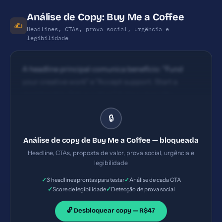
Análise de Copy: Buy Me a Coffee
✍️
Headlines, CTAs, prova social, urgência e
legibilidade
A headline principal comunica benefício: "Fund
your creative work" e "Accept support. Start a
membership. Setup a shop." é clara, mas não
enfatiza rapidamente o que o usuário ganha (ex.:
🔒
maior visibilidade/receita) em 5 segundos. Pode
melhorar com uma proposta de valor mais
Análise de copy de Buy Me a Coffee — bloqueada
específica para diferentes criadores. CTAs são
Headline, CTAs, proposta de valor, prova social, urgência e
visíveis (Start my page, Sign up, Start my page) mas
legibilidade
há repetição/ambiguidade entre ações – é preciso
✓
✓
3 headlines prontas para testar
Análise de cada CTA
tornar o next step mais claro para o usuário que
✓
✓
Score de legibilidade
Detecção de prova social
chega pela primeira vez (criar página vs apoiar).
🔓 Desbloquear copy — R$47