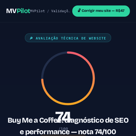
MV
Pilot
🔓 Corrigir meu site — R$47
MVPilot
/
Validações de MVP
/
Sites Shopify
/ Buy 
🔎 AVALIAÇÃO TÉCNICA DE WEBSITE
74
Buy Me a Coffee: diagnóstico de SEO
/100
e performance — nota 74/100