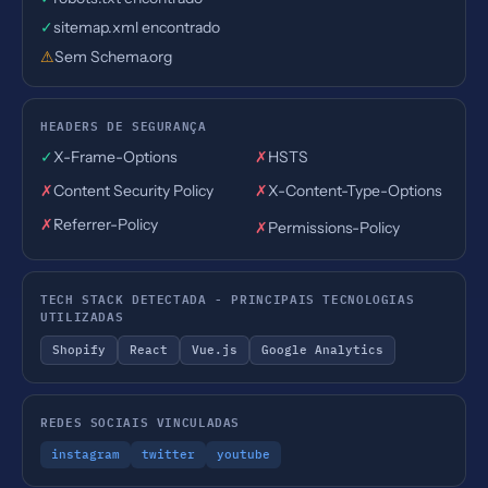
✓
sitemap.xml encontrado
⚠
Sem Schema.org
HEADERS DE SEGURANÇA
✓
X-Frame-Options
✗
HSTS
✗
Content Security Policy
✗
X-Content-Type-Options
✗
Referrer-Policy
✗
Permissions-Policy
TECH STACK DETECTADA - PRINCIPAIS TECNOLOGIAS
UTILIZADAS
Shopify
React
Vue.js
Google Analytics
REDES SOCIAIS VINCULADAS
instagram
twitter
youtube