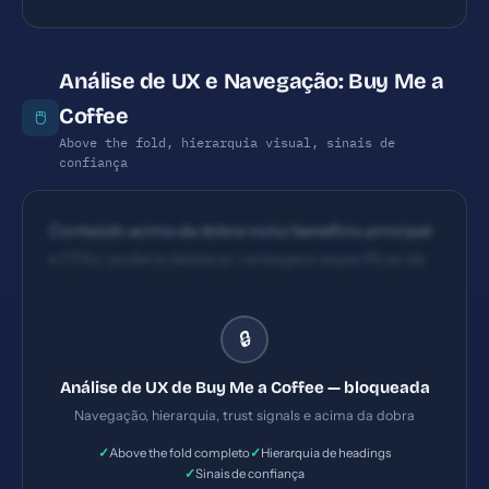
Análise de UX e Navegação: Buy Me a
Coffee
🖱️
Above the fold, hierarquia visual, sinais de
confiança
Conteúdo acima da dobra inclui benefício principal
e CTAs; poderia destacar vantagens específicas de
cada opção (apoiar, assinar, loja) de forma mais
direta H1s presentes com mensagens-chave, mas
🔒
necessidade de clareza na hierarquia de CTAs acima
da dobra
Análise de UX de Buy Me a Coffee — bloqueada
Navegação, hierarquia, trust signals e acima da dobra
✓
✓
Above the fold completo
Hierarquia de headings
✓
Sinais de confiança