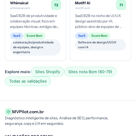
Whimsical
Motiff AI
72
71
whimsical.com
motiff.com
SaaS B2B de produtividade e
SaaS B2B no nicho de UI/UX
colaboração visual; foco em
design assistido por IA;
equipes técnicas, estágio de
público-alvo de equipes de
maturidade digital crescente,
design/frontend; estágio de
SaaS
Score Bom
SaaS
Score Bom
ticket provável modera...
maturidade digital elevado,
colaboração/produtividade
Software de design/UI/UX
co...
de equipes, design e
com IA
engenharia
Explore mais:
Sites Shopify
Sites nota Bom (60-79)
Todas as validações
MVPilot.com.br
Diagnóstico inteligente de sites. Análise de SEO, performance,
segurança, copy e UX em segundos.