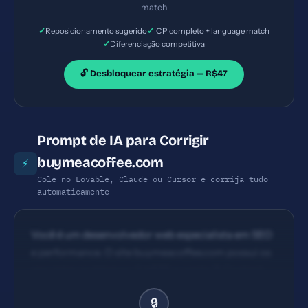
match
✓
✓
Reposicionamento sugerido
ICP completo + language match
✓
Diferenciação competitiva
🔓 Desbloquear estratégia — R$47
Prompt de IA para Corrigir
buymeacoffee.com
⚡
Cole no Lovable, Claude ou Cursor e corrija tudo
automaticamente
Você é um desenvolvedor web especialista em SEO
e performance. O site buymeacoffee.com possui os
seguintes problemas: 1) HSTS ausente 2) Content
Security Policy ausente 3) X-Content-Type-
🔒
Options ausente 4) Referrer-Policy ausente.