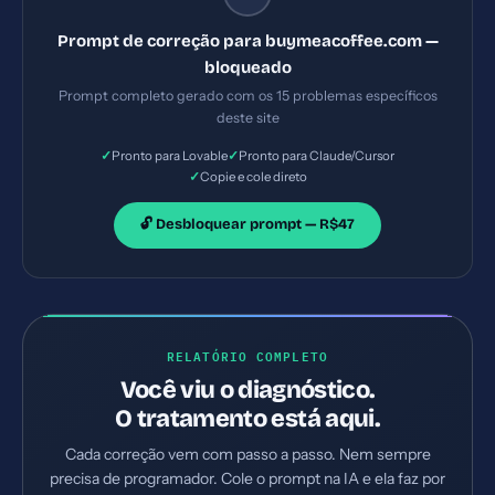
Implemente TODAS as correções listadas, gerando
Prompt de correção para buymeacoffee.com —
os arquivos necessários e configurações de servidor.
bloqueado
Priorize as correções críticas primeiro.
Prompt completo gerado com os 15 problemas específicos
deste site
✓
✓
Pronto para Lovable
Pronto para Claude/Cursor
✓
Copie e cole direto
🔓 Desbloquear prompt — R$47
RELATÓRIO COMPLETO
Você viu o diagnóstico.
O tratamento está aqui.
Cada correção vem com passo a passo. Nem sempre
precisa de programador. Cole o prompt na IA e ela faz por