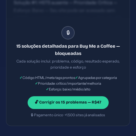
Solução #1: HSTS ausente — Prioridade: Crítica —
Esforço: Baixo — Seu site pode ser acessado sem
HTTPS, expondo dados dos usuários. — Solução #2:
Content Security Policy ausente — Prioridade:
🔒
Crítica — Esforço: Baixo — Seu site está vulnerável a
ataques XSS e injeção de código malicioso. —
15 soluções detalhadas para Buy Me a Coffee —
Solução #6: Title com 15 caracteres (ideal: 30-60)
bloqueadas
— Prioridade: Importante — Esforço: Baixo
Cada solução inclui: problema, código, resultado esperado,
prioridade e esforço
✓
✓
Código HTML/meta tags prontos
Agrupadas por categoria
✓
Prioridade: crítico/importante/melhoria
✓
Esforço: baixo/médio/alto
🔓 Corrigir os 15 problemas — R$47
🔒 Pagamento único · +1.500 sites já analisados