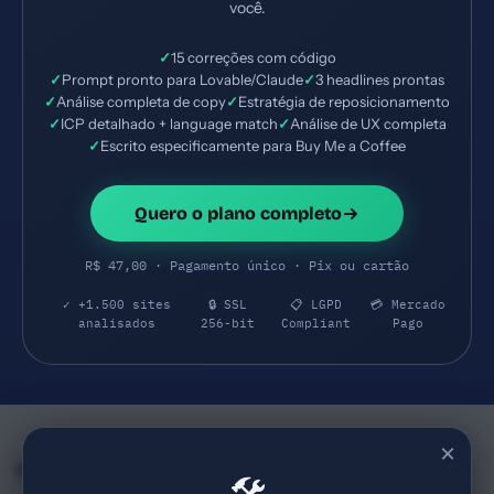
você.
✓
15 correções com código
✓
Prompt pronto para Lovable/Claude
✓
3 headlines prontas
✓
Análise completa de copy
✓
Estratégia de reposicionamento
✓
ICP detalhado + language match
✓
Análise de UX completa
✓
Escrito especificamente para Buy Me a Coffee
Quero o plano completo
R$ 47,00 · Pagamento único · Pix ou cartão
✓ +1.500 sites
🔒 SSL
📋 LGPD
💳 Mercado
analisados
256-bit
Compliant
Pago
×
Empresas e SaaS do mesmo Segmento
🛠