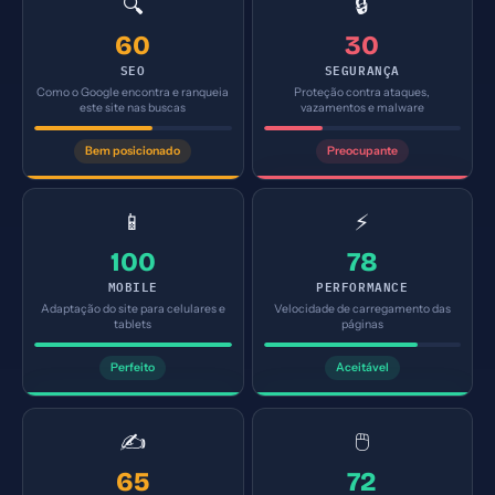
🔍
🔒
60
30
SEO
SEGURANÇA
Como o Google encontra e ranqueia
Proteção contra ataques,
este site nas buscas
vazamentos e malware
Bem posicionado
Preocupante
📱
⚡
100
78
MOBILE
PERFORMANCE
Adaptação do site para celulares e
Velocidade de carregamento das
tablets
páginas
Perfeito
Aceitável
✍️
🖱️
65
72