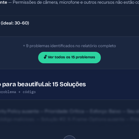
ente
— Permissões de câmera, microfone e outros recursos não estão co
 (ideal: 30-60)
+ 9 problemas identificados no relatório completo
🔓 Ver todos os 15 problemas
para beautiful.ai: 15 Soluções
problema + código
ty Policy ausente — Prioridade: Crítica — Esforço: Baixo — Seu si
código malicioso. — Solução #2: X-Frame-Options ausente — Prior
 embutido em iframes maliciosos (clickjacking). — Solução #6: Tit
de: Importante — Esforço: Baixo