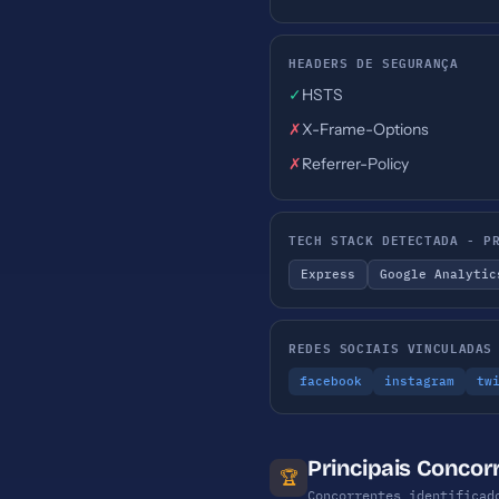
HEADERS DE SEGURANÇA
✓
HSTS
✗
X-Frame-Options
✗
Referrer-Policy
TECH STACK DETECTADA - P
Express
Google Analytic
REDES SOCIAIS VINCULADAS
facebook
instagram
tw
Principais Concorr
🏆
Concorrentes identificad