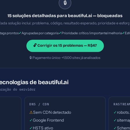
🔒
15 soluções detalhadas para beautiful.ai — bloqueadas
ada solução inclui: problema, código, resultado esperado, prioridade e esfor
✓
✓
✓
ags prontos
Agrupadas por categoria
Prioridade: crítico/importante/melhoria
Esf
🔓 Corrigir os 15 problemas — R$47
🔒 Pagamento único · +1.500 sites já analisados
ecnologias de beautiful.ai
uração do servidor
DNS / CDN
RASTREA
⚠
Sem CDN detectado
✓
robots
✓
Google Frontend
✓
sitema
✓
HSTS ativo
✓
Schema