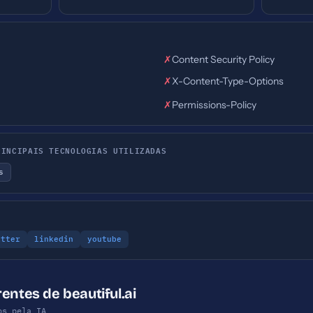
✗
Content Security Policy
✗
X-Content-Type-Options
✗
Permissions-Policy
RINCIPAIS TECNOLOGIAS UTILIZADAS
s
itter
linkedin
youtube
entes de beautiful.ai
os pela IA