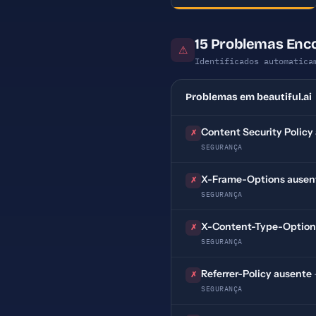
15 Problemas Enco
⚠
Identificados automatica
Problemas em beautiful.ai
Content Security Policy
✗
SEGURANÇA
X-Frame-Options ausen
✗
SEGURANÇA
X-Content-Type-Option
✗
SEGURANÇA
Referrer-Policy ausente
✗
SEGURANÇA