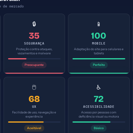
e de mercado
🔒
📱
35
100
SEGURANÇA
MOBILE
Proteção contra ataques,
Adaptação do site para celulares e
vazamentos e malware
tablets
Preocupante
Perfeito
🖱️
♿
68
72
UX
ACESSIBILIDADE
Facilidade de uso, navegação e
Acesso por pessoas com
experiência
deficiência visual ou motora
Aceitável
Básico