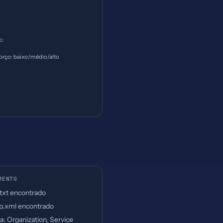
ço
orço: baixo/médio/alto
MENTO
.txt encontrado
p.xml encontrado
: Organization, Service