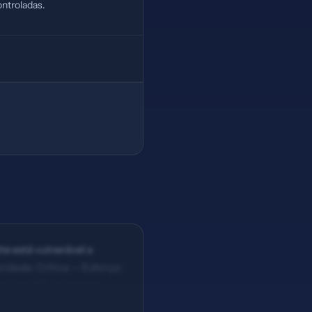
ntroladas.
te está vulnerável a
idade: Crítica — Esforço:
le com 167 caracteres