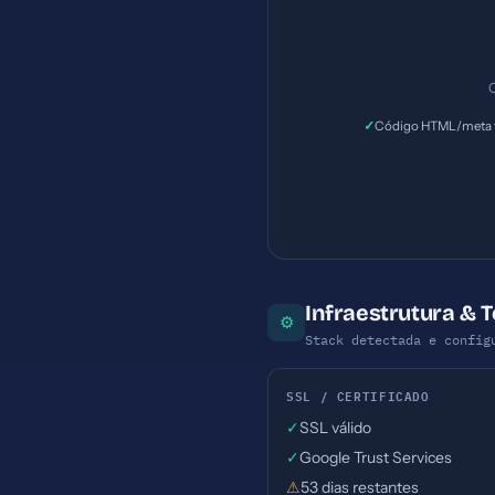
C
✓
Código HTML/meta t
Infraestrutura & T
⚙
Stack detectada e config
SSL / CERTIFICADO
✓
SSL válido
✓
Google Trust Services
⚠
53 dias restantes