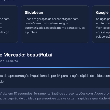
Slidebean
Google 
ine com
Foco em geração de apresentações com
Solução gr
la
conteúdo estruturado e designs
em tempo 
em
automatizados, especialmente para startups
Workspace
 design.
e pitches.
equipes qu
colaboraçã
 Mercado: beautiful.ai
sse produto
 de apresentação impulsionada por IA para criação rápida de slides c
de.
Visita em 10 segundos: ferramenta SaaS de apresentações com IA que pr
s; percepção de utilidade para equipes que valorizam rapidez e qualidade vi