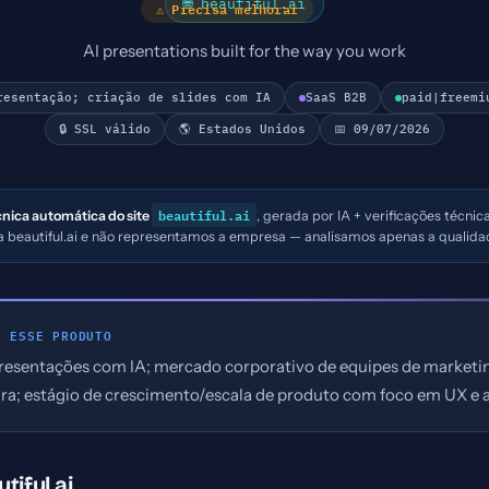
🌐 beautiful.ai
⚠ Precisa melhorar
AI presentations built for the way you work
resentação; criação de slides com IA
SaaS B2B
paid|freemi
🔒 SSL válido
🌎 Estados Unidos
📅 09/07/2026
beautiful.ai
cnica automática do site
, gerada por IA + verificações técnic
 a beautiful.ai e não representamos a empresa — analisamos apenas a qualida
E ESSE PRODUTO
resentações com IA; mercado corporativo de equipes de marketin
ra; estágio de crescimento/escala de produto com foco em UX e
tiful.ai