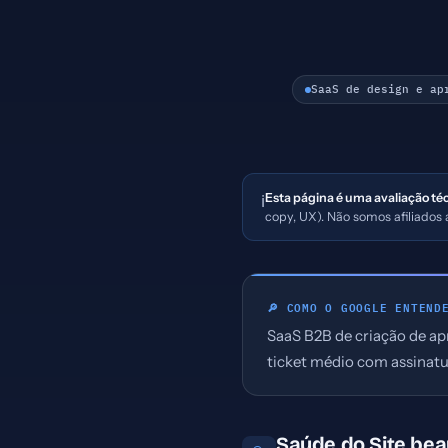
SaaS de design e ap
Esta página é uma avaliação té
ℹ️
copy, UX). Não somos afiliados
🔎 COMO O GOOGLE ENTEND
SaaS B2B de criação de ap
ticket médio com assinatu
Saúde do Site beau