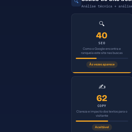
🔍
Análise técnica + anális
🔍
40
SEO
Como o Google encontra e
ranqueia este site nas buscas
Às vezes aparece
✍️
62
COPY
Clareza e impacto dos textos para o
visitante
Aceitável