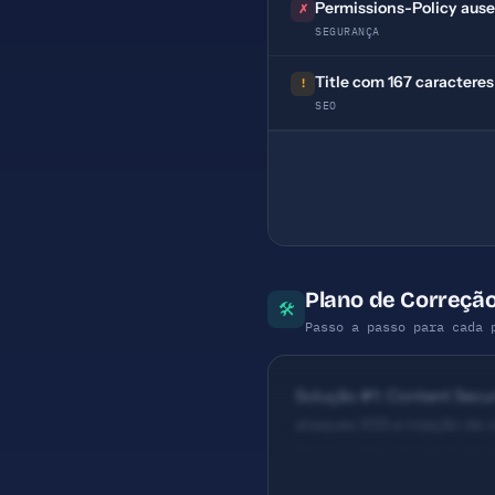
Permissions-Policy aus
✗
SEGURANÇA
Title com 167 caracteres
!
SEO
Plano de Correção 
🛠
Passo a passo para cada 
Solução #1: Content Securi
ataques XSS e injeção de 
Baixo — Seu site pode ser
(ideal: 30-60) — Priorida