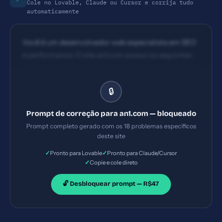
Cole no Lovable, Claude ou Cursor e corrija tudo
automaticamente
Você é um desenvolvedor web especialista em SEO
e performance. O site an1.com possui os seguintes
problemas: 1) Content Security Policy ausente 2) X-
Frame-Options ausente 3) X-Content-Type-
🔒
Options ausente 4) Referrer-Policy ausente.
Implemente TODAS as correções listadas, gerando
Prompt de correção para an1.com — bloqueado
os arquivos necessários e configurações de servidor.
Prompt completo gerado com os 18 problemas específicos
Priorize as correções críticas primeiro.
deste site
✓
✓
Pronto para Lovable
Pronto para Claude/Cursor
✓
Copie e cole direto
🔓 Desbloquear prompt — R$47