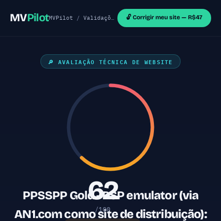
MV
Pilot
🔓 Corrigir meu site — R$47
MVPilot
/
Validações de MVP
/
Sites Outras Tecnol
🔎 AVALIAÇÃO TÉCNICA DE WEBSITE
62
PPSSPP Gold - PSP emulator (via
/100
AN1.com como site de distribuição):