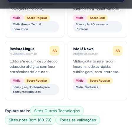
com foco em notícias sobre
educativo sobre concursos
inovação, tecnologia,
públicos com monetização via
economia e cultura; provável
afiliados/assinaturas de
Mídia
Score Regular
Mídia
Score Bom
modelo de audiência de nicho
terceiros; estágio de
Mídia/News, Tech &
Educação / Concursos
co...
maturidade d...
Innovation
Públicos
Revista Língua
Info Já News
58
58
revistalingua.com.br
infojanews.com.br
Editora/medium de conteúdo
Mídia digital brasileira com
educacional digital com foco
foco em notícias rápidas;
em técnicas de leitura e
público geral, com interesse
memorização para concursos.
em entretenimento e
Mídia
Score Regular
Mídia
Score Regular
Provável modelo de negócio
atualidades. Provável modelo
Educação, Conteúdo para
Mídia / Notícias
b...
de r...
concursos públicos
Explore mais:
Sites Outras Tecnologias
Sites nota Bom (60-79)
Todas as validações