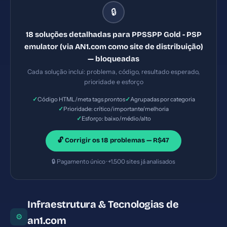
malicioso. — Solução #2: X-Frame-Options ausente
🔒
— Prioridade: Crítica — Esforço: Baixo — Seu site
pode ser embutido em iframes maliciosos
18 soluções detalhadas para PPSSPP Gold - PSP
(clickjacking). — Solução #6: Title com 65
emulator (via AN1.com como site de distribuição)
caracteres (ideal: 30-60) — Prioridade: Importante
— bloqueadas
— Esforço: Baixo
Cada solução inclui: problema, código, resultado esperado,
prioridade e esforço
✓
✓
Código HTML/meta tags prontos
Agrupadas por categoria
✓
Prioridade: crítico/importante/melhoria
✓
Esforço: baixo/médio/alto
🔓 Corrigir os 18 problemas — R$47
🔒 Pagamento único · +1.500 sites já analisados
Infraestrutura & Tecnologias de
⚙
an1.com