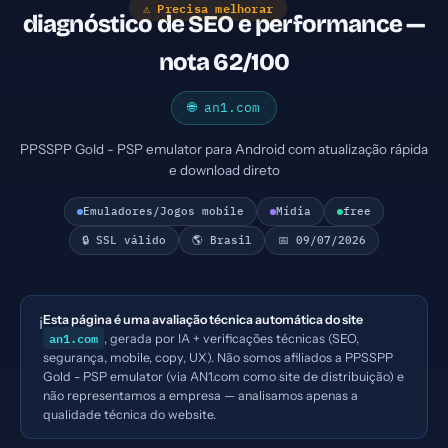
⚠ Precisa melhorar
diagnóstico de SEO e performance —
nota 62/100
🌐 an1.com
PPSSPP Gold - PSP emulator para Android com atualização rápida
e download direto
Emuladores/Jogos mobile
Mídia
free
🔒 SSL válido
🌎 Brasil
📅 09/07/2026
Esta página é uma avaliação técnica automática do site
ℹ️
an1.com
, gerada por IA + verificações técnicas (SEO,
segurança, mobile, copy, UX). Não somos afiliados a PPSSPP
Gold - PSP emulator (via AN1.com como site de distribuição) e
não representamos a empresa — analisamos apenas a
qualidade técnica do website.