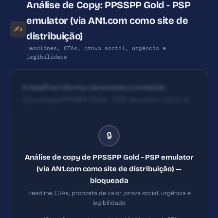
Análise de Copy: PPSSPP Gold - PSP
emulator (via AN1.com como site de
✍️
distribuição)
Headlines, CTAs, prova social, urgência e
legibilidade
A headline informa claramente o conteúdo
(Download PPSSPP Gold - PSP emulator 1.20.2-0-
HEAD APK para Android), porém usa termos
genéricos de download. Impacto razoável para
🔒
quem busca exatamente o APK, mas não destaca
benefício imediato ou diferencial único. CTAs
Análise de copy de PPSSPP Gold - PSP emulator
incluem link de download e compartilhamento; o
(via AN1.com como site de distribuição) —
principal CTA de download está presente, porém
bloqueada
não é visualmente destacado com cor contrastante
Headline, CTAs, proposta de valor, prova social, urgência e
ou ação acionável (ex.: 'Baixar agora e instalar') e
legibilidade
pode se confundir com links de navegação.