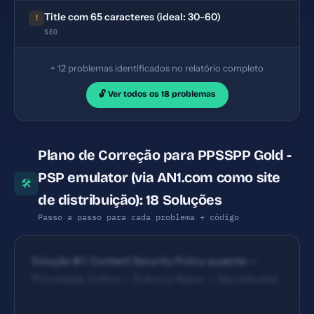
Title com 65 caracteres (ideal: 30-60)
!
SEO
+ 12 problemas identificados no relatório completo
🔓 Ver todos os 18 problemas
Plano de Correção para PPSSPP Gold -
PSP emulator (via AN1.com como site
🛠
de distribuição): 18 Soluções
Passo a passo para cada problema + código
Solução #1: Content Security Policy ausente —
Prioridade: Crítica — Esforço: Baixo — Seu site está
vulnerável a ataques XSS e injeção de código