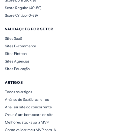
Score Bom (60-79)
Score Regular (40-59)
Score Crítico (0-39)
VALIDAÇÕES POR SETOR
Sites SaaS
Sites E-commerce
Sites Fintech
Sites Agências
Sites Educação
ARTIGOS
Todos os artigos
Análise de SaaS brasileiros
Analisar site do concorrente
O que é um bom score de site
Melhores stacks para MVP
Como validar meu MVP com IA