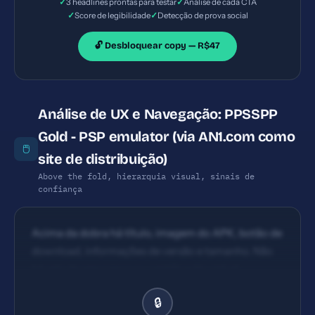
✓
✓
3 headlines prontas para testar
Análise de cada CTA
✓
✓
Score de legibilidade
Detecção de prova social
🔓 Desbloquear copy — R$47
Análise de UX e Navegação: PPSSPP
Gold - PSP emulator (via AN1.com como
🖱️
site de distribuição)
Above the fold, hierarquia visual, sinais de
confiança
Acima da dobra há título, imagem do APK, botão de
download, informações de versão e tamanho. Não
há selo de segurança ou certificação visível.
Hierarquia simples: título, descrição, informações
🔒
técnicas, botão de download. Falta de ênfase visual