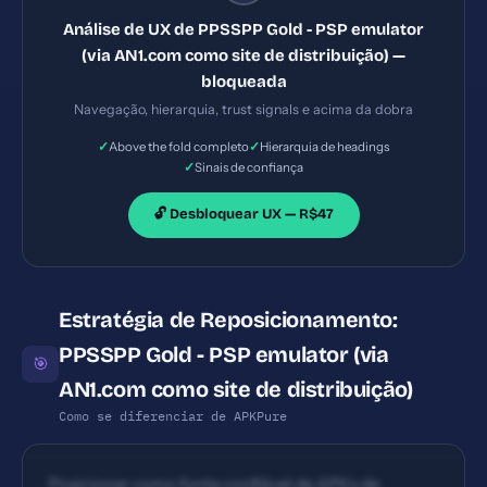
nos principais benefícios; não há barra lateral com
Análise de UX de PPSSPP Gold - PSP emulator
highlights nem cards de recursos.
(via AN1.com como site de distribuição) —
bloqueada
Navegação, hierarquia, trust signals e acima da dobra
✓
✓
Above the fold completo
Hierarquia de headings
✓
Sinais de confiança
🔓 Desbloquear UX — R$47
Estratégia de Reposicionamento:
PPSSPP Gold - PSP emulator (via
🎯
AN1.com como site de distribuição)
Como se diferenciar de APKPure
Posicionar como fonte confiável de APKs de