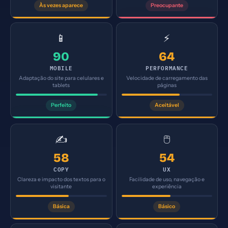
Às vezes aparece
Preocupante
📱
⚡
90
64
MOBILE
PERFORMANCE
Adaptação do site para celulares e
Velocidade de carregamento das
tablets
páginas
Perfeito
Aceitável
✍️
🖱️
58
54
COPY
UX
Clareza e impacto dos textos para o
Facilidade de uso, navegação e
visitante
experiência
Básica
Básico