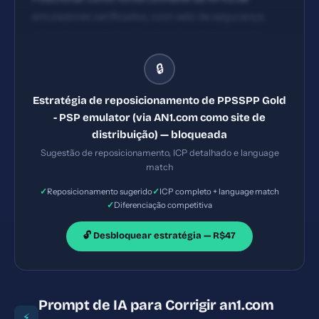
emuladores verificados, com selo de segurança,
guias de instalação e suporte a legitimidade de
ROMs, com comunicação clara de questões legais.
🔒
Estratégia de reposicionamento de PPSSPP Gold
- PSP emulator (via AN1.com como site de
distribuição) — bloqueada
Sugestão de reposicionamento, ICP detalhado e language
match
✓
✓
Reposicionamento sugerido
ICP completo + language match
✓
Diferenciação competitiva
🔓 Desbloquear estratégia — R$47
Prompt de IA para Corrigir an1.com
⚡