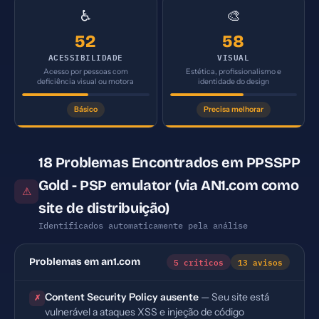
♿
🎨
52
58
ACESSIBILIDADE
VISUAL
Acesso por pessoas com
Estética, profissionalismo e
deficiência visual ou motora
identidade do design
Básico
Precisa melhorar
18 Problemas Encontrados em PPSSPP
Gold - PSP emulator (via AN1.com como
⚠
site de distribuição)
Identificados automaticamente pela análise
5 críticos
13 avisos
Problemas em an1.com
Content Security Policy ausente
— Seu site está
✗
vulnerável a ataques XSS e injeção de código